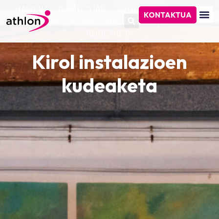
HASIERA
/
ZERBITZUAK
/
JARDUERA FISIKOAREN
KONTAKTUA
BIDERATZAILEAK
/
KIROL INSTALAZIOEN
KUDEAKETA
Kirol instalazioen
kudeaketa