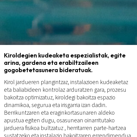
Kiroldegien kudeaketa espezialistak, egite
arina, gardena eta erabiltzaileen
gogobetetasunera bideratuak.
Kirol jardueren plangintzaz, instalazioen kudeaketaz
eta baliabideen kontrolaz arduratzen gara, prozesu
bakoitza optimizatuz, kiroldegi bakoitza espazio
dinamikoa, segurua eta irisgarria izan dadin.
Berrikuntzaren eta eraginkortasunaren aldeko
apustua egiten dugu, osasunean oinarritutako
jarduera fisikoa bultzatuz , herritarren parte-hartzea
sustatzeko eta instalazio bakoitzaren errendimendua