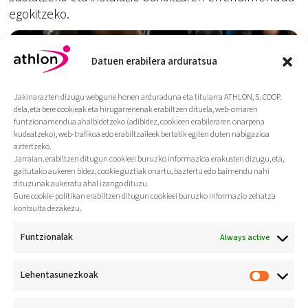
egokitzeko.
Datuen erabilera arduratsua
Jakinarazten dizugu webgune honen arduraduna eta titularra ATHLON, S. COOP.
dela, eta bere cookieak eta hirugarrenenak erabiltzen dituela, web-orriaren
funtzionamendua ahalbidetzeko (adibidez, cookieen erabileraren onarpena
kudeatzeko), web-trafikoa edo erabiltzaileek bertatik egiten duten nabigazioa
aztertzeko.
Jarraian, erabiltzen ditugun cookieei buruzko informazioa erakusten dizugu, eta,
gaitutako aukeren bidez, cookie guztiak onartu, baztertu edo baimendu nahi
dituzunak aukeratu ahal izango dituzu.
Gure cookie-politikan erabiltzen ditugun cookieei buruzko informazio zehatza
kontsulta dezakezu.
Funtzionalak
Always active
Lehentasunezkoak