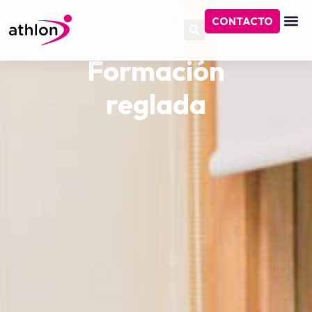
INICIO
/
SERVICIOS
/
FORMACIÓN
/
FORMACIÓN
CONTACTO
REGLADA
Formación
reglada