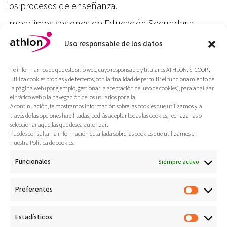
los procesos de enseñanza.
Impartimos sesiones de Educación Secundaria
Obligatoria, Bachillerato, Ciclos Formativos y
Uso responsable de los datos
Universidad (Grado en Educación Primaria y
Másteres) centradas en la educación física, la salud y
Te informamos de que este sitio web, cuyo responsable y titular es ATHLON, S. COOP.,
el bienestar.
utiliza cookies propias y de terceros, con la finalidad de permitir el funcionamiento de
la página web (por ejemplo, gestionar la aceptación del uso de cookies), para analizar
Transmitimos conocimiento teórico práctico de
el tráfico web o la navegación de los usuarios por ella.
nuestro ámbito basado en tendencias e
A continuación, te mostramos información sobre las cookies que utilizamos y, a
investigaciones actuales.
través de las opciones habilitadas, podrás aceptar todas las cookies, rechazarlas o
seleccionar aquellas que desea autorizar.
Puedes consultar la información detallada sobre las cookies que utilizamos en
nuestra Política de cookies.
Funcionales
Siempre activo
Preferentes
Estadísticos