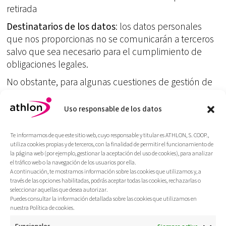
retirada
Destinatarios de los datos
: los datos personales
que nos proporcionas no se comunicarán a terceros
salvo que sea necesario para el cumplimiento de
obligaciones legales.
No obstante, para algunas cuestiones de gestión de
la información utilizamos servicios de terceros, que
actúan como encargados del tratamiento, con
Uso responsable de los datos
quienes hemos firmado el correspondiente contrato
de tratamiento de datos de acuerdo con lo dispuesto
Te informamos de que este sitio web, cuyo responsable y titular es ATHLON, S. COOP.,
por el artículo 28.3 del Reglamento General de
utiliza cookies propias y de terceros, con la finalidad de permitir el funcionamiento de
la página web (por ejemplo, gestionar la aceptación del uso de cookies), para analizar
Protección de Datos.
el tráfico web o la navegación de los usuarios por ella.
A continuación, te mostramos información sobre las cookies que utilizamos y, a
Transferencias internacionales de datos:
utilizamos
través de las opciones habilitadas, podrás aceptar todas las cookies, rechazarlas o
diferentes servicios prestados por proveedores que
seleccionar aquellas que desea autorizar.
actúan como encargados del tratamiento si bien
Puedes consultar la información detallada sobre las cookies que utilizamos en
nuestra Política de cookies.
pueden estar ubicados o alojar la información y los