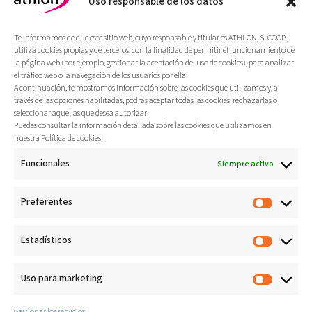
Uso responsable de los datos
Más
Te informamos de que este sitio web, cuyo responsable y titular es ATHLON, S. COOP.,
utiliza cookies propias y de terceros, con la finalidad de permitir el funcionamiento de
la página web (por ejemplo, gestionar la aceptación del uso de cookies), para analizar
el tráfico web o la navegación de los usuarios por ella.
A continuación, te mostramos información sobre las cookies que utilizamos y, a
través de las opciones habilitadas, podrás aceptar todas las cookies, rechazarlas o
seleccionar aquellas que desea autorizar.
Puedes consultar la información detallada sobre las cookies que utilizamos en
nuestra Política de cookies.
Funcionales
Siempre activo
Preferentes
Estadísticos
Diseño y asesoría técnica en la
Uso para marketing
gestión del Máster Oficial en
Turismo Activo.
Gestionar los servicios