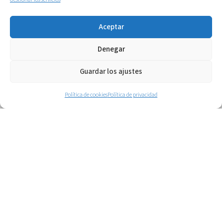
Máster Oficial: Creación y gestión de
Empresas de Turismo Activo.
Aceptar
Más
Denegar
Guardar los ajustes
Política de cookies
Política de privacidad
Ver todos
Otros clientes que han recibido
servicio del mismo área