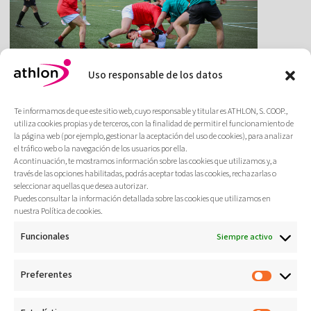
Mondragon Unibertsitatea: 25
Uso responsable de los datos
años impulsando el bienestar
universitario
Te informamos de que este sitio web, cuyo responsable y titular es ATHLON, S. COOP.,
Cómo adaptamos la actividad física a la
utiliza cookies propias y de terceros, con la finalidad de permitir el funcionamiento de
identidad de cada campus de Mondragon
la página web (por ejemplo, gestionar la aceptación del uso de cookies), para analizar
Unibertsitatea con un programa diverso y
el tráfico web o la navegación de los usuarios por ella.
A continuación, te mostramos información sobre las cookies que utilizamos y, a
flexible.
través de las opciones habilitadas, podrás aceptar todas las cookies, rechazarlas o
seleccionar aquellas que desea autorizar.
Más
Puedes consultar la información detallada sobre las cookies que utilizamos en
nuestra Política de cookies.
Funcionales
Siempre activo
Ver todos
Preferentes