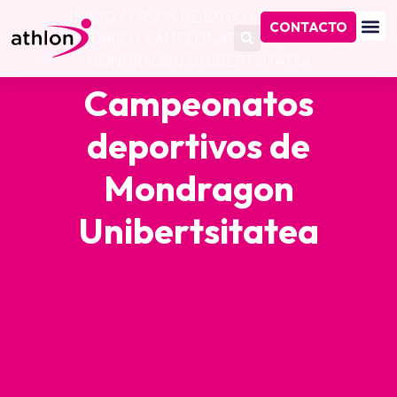
INICIO
/
CASOS DE ÉXITO
/
DEPORTE
CONTACTO
UNIVERSITARIO
/
CAMPEONATOS DEPORTIVOS DE
MONDRAGON UNIBERTSITATEA
Campeonatos
deportivos de
Mondragon
Unibertsitatea