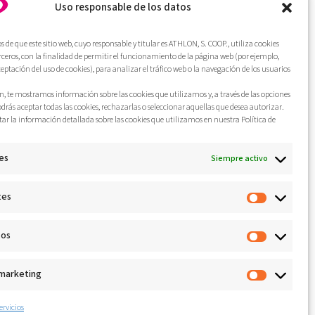
Uso responsable de los datos
atetik, bakardade hori hautsiko duten konexio
de que este sitio web, cuyo responsable y titular es ATHLON, S. COOP., utiliza cookies
erceros, con la finalidad de permitir el funcionamiento de la página web (por ejemplo,
ceptación del uso de cookies), para analizar el tráfico web o la navegación de los usuarios
, te mostramos información sobre las cookies que utilizamos y, a través de las opciones
odrás aceptar todas las cookies, rechazarlas o seleccionar aquellas que desea autorizar.
ar la información detallada sobre las cookies que utilizamos en nuestra Política de
es
Siempre activo
tes
cos
 marketing
ervicios