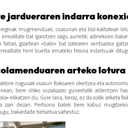
 jardueraren indarra konexi
ginak mugimenduari, osasunari eta bizi-kalitateari lot
rrealitate bat igarotzen zaigu aurretik: adinekoen bakar
altari, gizartean «balio» bat izatearen sentsazioa gal
errealitate horri buelta emateko tresna indartsuak ditu
solamenduaren arteko lotura
ktore nagusiak osasun fisikoaren okertzea eta autonomia
an, bere ohiko sozializazio guneetatik aldentzen hast
la» elikatzen du. Gure lana, beraz, ez da soilik ariketa 
ra izan dezan. Pertsona batek bere kabuz mugitzek
 dugu, bakardade behartua saihestuz.