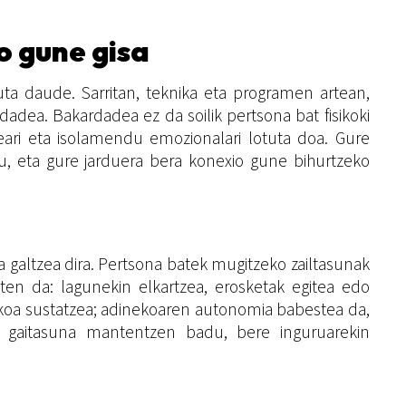
o gune gisa
uta daude. Sarritan, teknika eta programen artean,
dadea. Bakardadea ez da soilik pertsona bat fisikoki
tzeari eta isolamendu emozionalari lotuta doa. Gure
gu, eta gure jarduera bera konexio gune bihurtzeko
 galtzea dira. Pertsona batek mugitzeko zailtasunak
en da: lagunekin elkartzea, erosketak egitea edo
fisikoa sustatzea; adinekoaren autonomia babestea da,
o gaitasuna mantentzen badu, bere inguruarekin