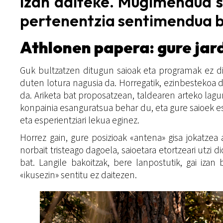
izan daiteke. Mugimendua s
pertenentzia sentimendua b
Athlonen papera: gure jar
Guk bultzatzen ditugun saioak eta programak ez di
duten lotura nagusia da. Horregatik, ezinbestekoa 
da. Ariketa bat proposatzean, taldearen arteko lagu
konpainia esanguratsua behar du, eta gure saioek esp
eta esperientziari lekua eginez.
Horrez gain, gure posizioak «antena» gisa jokatze
norbait tristeago dagoela, saioetara etortzeari utzi 
bat. Langile bakoitzak, bere lanpostutik, gai izan
«ikusezin» sentitu ez daitezen.