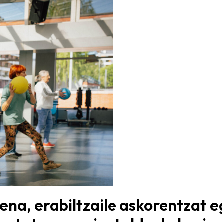
dena, erabiltzaile askorentzat 