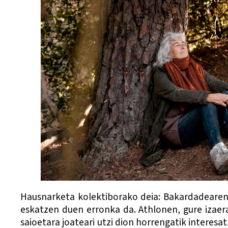
Hausnarketa kolektiborako deia:
Bakardadearen 
eskatzen duen erronka da. Athlonen, gure izaer
saioetara joateari utzi dion horrengatik interesa