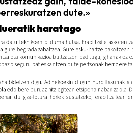
ustatzeaz gain, talde-kohesio
erreskuratzen dute.»
dueratik haratago
ra datu teknikoen bilduma hutsa. Erabiltzaile askorentz
da gure begirada zabaltzea. Gure esku-hartze bakoitzean 
ntza eta komunikazioa bultzatzen baditugu, giharrak ez ezi
azio seguru bat eskaintzen dute pertsonak berriz ere talde
a ahalbidetzen digu. Adinekoekin dugun hurbiltasunak a
diola edo bere buruaz hitz egitean etsipena nabari zaiola.
 behar du giza-lotura horiek sustatzeko, erabiltzaileari