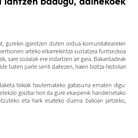
a lantzen badugu, adinekoek
at, gurekin igarotzen duten ordua komunitatearekin
pertsonen arteko elkarrekintza sustatzea funtsezkoa
k, sare sozialak ere indartzen ari gara. Bakardadeak
 baten parte senti daitezen, haien bizitza-historiari
ldaketa txikiak hautemateko gaitasuna ematen digu:
 Detekzio goiztiar hori da gure ekarpenik handienetako
 entzuteko eta hark esateko duena balioan jartzeko,