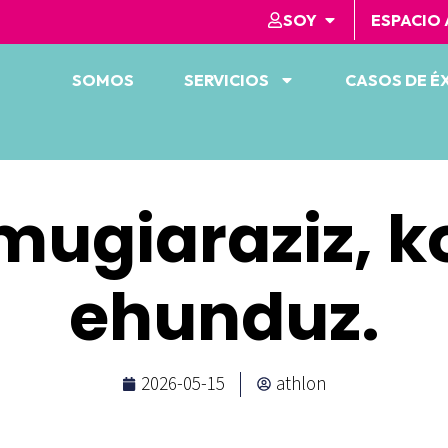
SOY
ESPACIO
SOMOS
SERVICIOS
CASOS DE É
mugiaraziz, 
ehunduz.
2026-05-15
athlon