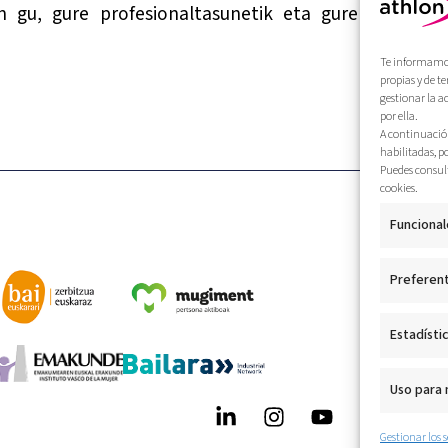
en gu, gure profesionaltasunetik eta gure humanit
Te informamos 
propias y de t
gestionar la a
por ella.
A continuación
habilitadas, p
Puedes consult
cookies.
Funcional
Preferen
Estadísti
Uso para
Gestionar los s