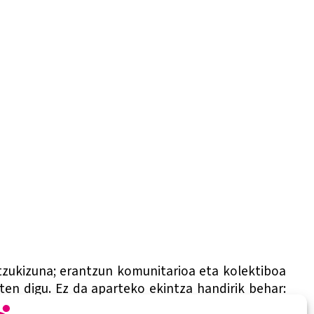
tzukizuna; erantzun komunitarioa eta kolektiboa
en digu. Ez da aparteko ekintza handirik behar:
eek euren bizitzako esperientziak parteka ditzaten