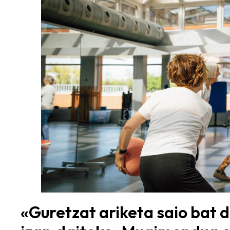
«Guretzat ariketa saio bat 