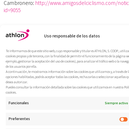
Cambronero:
http://www.amigosdelciclismo.com/notic
id=9055
Uso responsable de los datos
Te informamos de que este sitio web, cuyo responsable y titular es ATHLON, S. COOP., utiliza
cookies propias y de terceros, con la finalidad de permitir el funcionamiento de la página w
ejemplo, gestionar la aceptación del uso de cookies), para analizar el tráfico web o la nave
de los usuarios por ella.
A continuación, te mostramos información sobre las cookies que utilizamos y, a través de l
opciones habilitadas, podrás aceptar todas las cookies, rechazarlas o seleccionar aquellas q
desea autorizar.
Puedes consultar la información detallada sobre las cookies que utilizamos en nuestra Polí
Fomentamos la actividad
cookies.
física
como hábito de vida
Funcionales
Siempre activo
saludable
Athlon Koop. E.
Loramendi 4
Preferentes
20500 Arrasate (Gipuzkoa)
+34 943 71 20 33