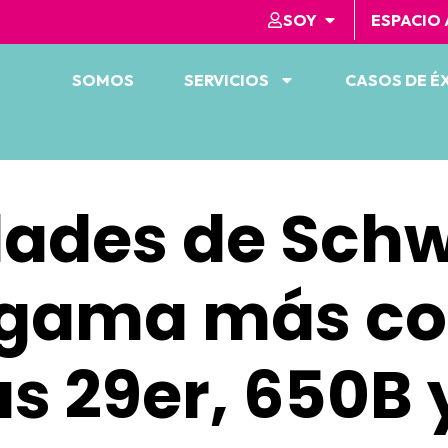
SOY
ESPACIO
SOMOS
SERVICIOS
CASOS DE É
dades de Schw
 gama más c
as 29er, 650B 