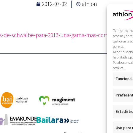
2012-07-02
athlon
Te informamos 
es-de-schwalbe-para-2013-una-gama-mas-completa-de-c
propias y de t
gestionar la a
por ella.
A continuación
habilitadas, p
Puedes consult
cookies.
Funcional
Preferen
Estadísti
Uso para