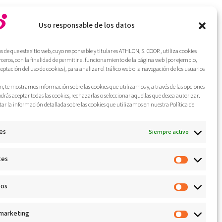
Uso responsable de los datos
de que este sitio web, cuyo responsable y titular es ATHLON, S. COOP., utiliza cookies
ubiertas-29er-650b-y-enduro
erceros, con la finalidad de permitir el funcionamiento de la página web (por ejemplo,
ceptación del uso de cookies), para analizar el tráfico web o la navegación de los usuarios
, te mostramos información sobre las cookies que utilizamos y, a través de las opciones
odrás aceptar todas las cookies, rechazarlas o seleccionar aquellas que desea autorizar.
ar la información detallada sobre las cookies que utilizamos en nuestra Política de
es
Siempre activo
tes
cos
 marketing