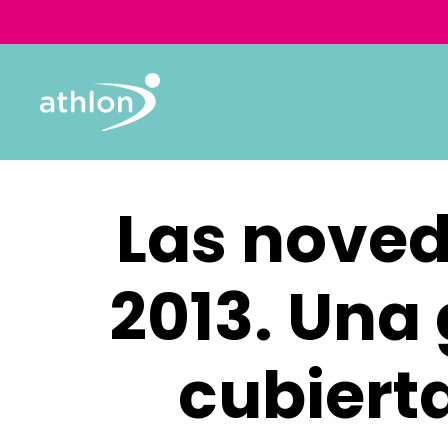
Las nove
2013. Una
cubiert