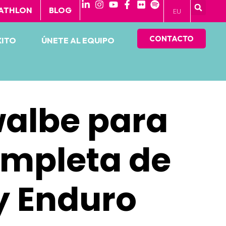
 ATHLON
BLOG
EU
CONTACTO
XITO
ÚNETE AL EQUIPO
albe para
ompleta de
y Enduro