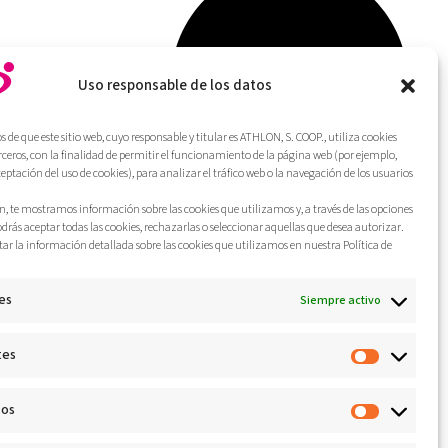
Uso responsable de los datos
de que este sitio web, cuyo responsable y titular es ATHLON, S. COOP., utiliza cookies
erceros, con la finalidad de permitir el funcionamiento de la página web (por ejemplo,
ceptación del uso de cookies), para analizar el tráfico web o la navegación de los usuarios
, te mostramos información sobre las cookies que utilizamos y, a través de las opciones
odrás aceptar todas las cookies, rechazarlas o seleccionar aquellas que desea autorizar.
ar la información detallada sobre las cookies que utilizamos en nuestra Política de
es
Siempre activo
tes
cos