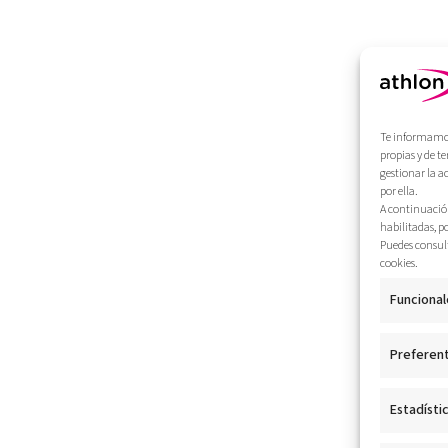
Te informamos 
propias y de t
gestionar la a
por ella.
A continuación
habilitadas, p
Puedes consult
cookies.
Funcional
Preferen
Estadísti