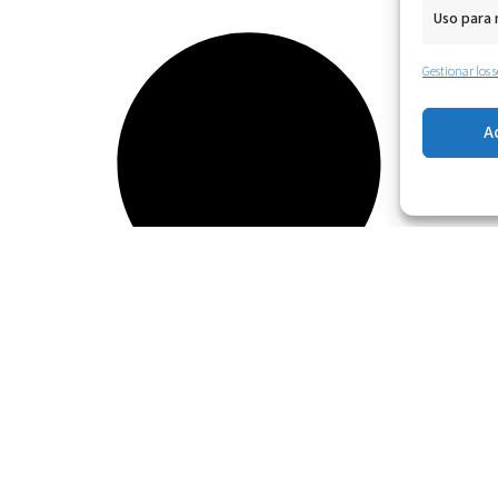
Uso para
Gestionar los s
A
yudarte?
vicios