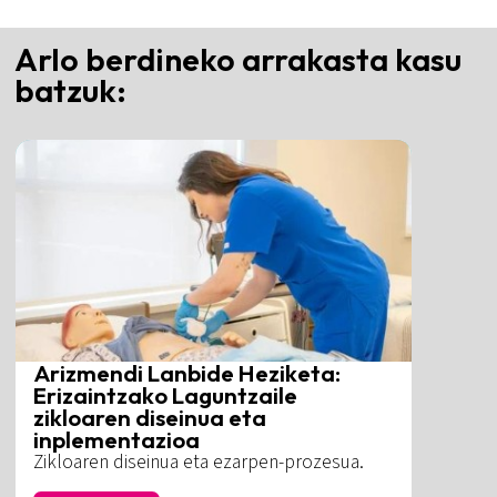
Arlo berdineko arrakasta kasu
batzuk:
Arizmendi Lanbide Heziketa:
Erizaintzako Laguntzaile
zikloaren diseinua eta
inplementazioa
Zikloaren diseinua eta ezarpen-prozesua.