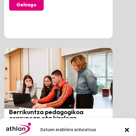
Gehiago
Berrikuntza pedagogikoa
osasunean eta kirolean
Mondragon Unibertsitatean
Mondragon Unibertsitatearekin dugun
Datuen erabilera arduratsua