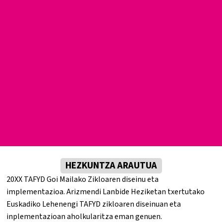
HEZKUNTZA ARAUTUA
20XX TAFYD Goi Mailako Zikloaren diseinu eta
implementazioa. Arizmendi Lanbide Heziketan txertutako
Euskadiko Lehenengi TAFYD zikloaren diseinuan eta
inplementazioan aholkularitza eman genuen.