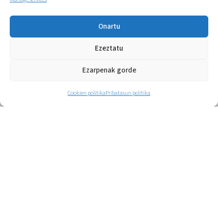
jarduera fisikoaren kudeaketa eta
irakaskuntza aditua Osasun-Lanbide
Onartu
Heziketako zikloetan.
Ezeztatu
Gehiago
Ezarpenak gorde
Cookien politika
Pribatasun politika
Guztiak ikusi
Arlo berdineko zerbitzua jaso
duten beste bezero batzuk