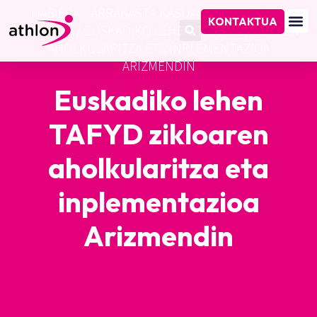
HASIERA
/
ARRAKASTA KASUAK
/
HEZKUNTZA
KONTAKTUA
ARAUTUA
/
EUSKADIKO LEHEN TAFYD ZIKLOAREN
AHOLKULARITZA ETA INPLEMENTAZIOA
ARIZMENDIN
Euskadiko lehen
TAFYD zikloaren
aholkularitza eta
inplementazioa
Arizmendin