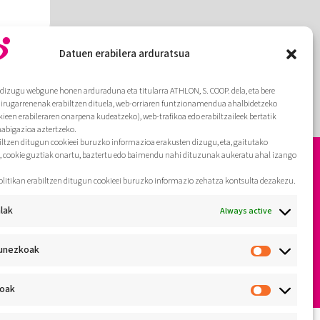
Datuen erabilera arduratsua
dizugu webgune honen arduraduna eta titularra ATHLON, S. COOP. dela, eta bere
hirugarrenenak erabiltzen dituela, web-orriaren funtzionamendua ahalbidetzeko
kieen erabileraren onarpena kudeatzeko), web-trafikoa edo erabiltzaileek bertatik
nabigazioa aztertzeko.
biltzen ditugun cookieei buruzko informazioa erakusten dizugu, eta, gaitutako
, cookie guztiak onartu, baztertu edo baimendu nahi dituzunak aukeratu ahal izango
olitikan erabiltzen ditugun cookieei buruzko informazio zehatza kontsulta dezakezu.
lak
Always active
unezkoak
koak