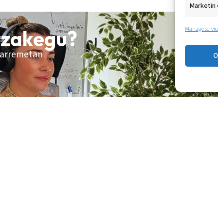
Marketin 
Manage servic
tzakegu?
 harremetan
O