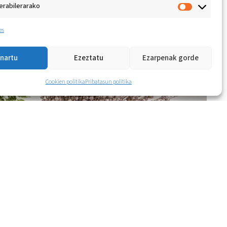
erabilerarako
es
nartu
Ezeztatu
Ezarpenak gorde
Cookien politika
Pribatasun politika