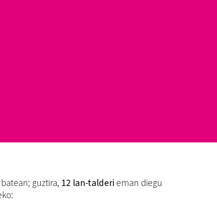
batean; guztira,
12 lan-talderi
eman diegu
eko: