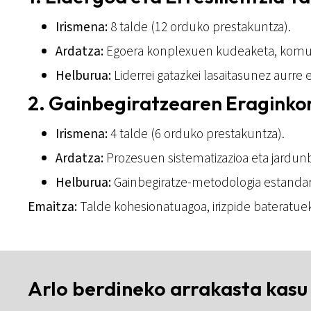
Irismena:
8 talde (12 orduko prestakuntza).
Ardatza:
Egoera konplexuen kudeaketa, komuni
Helburua:
Liderrei gatazkei lasaitasunez aurre
2. Gainbegiratzearen Eraginko
Irismena:
4 talde (6 orduko prestakuntza).
Ardatza:
Prozesuen sistematizazioa eta jardunbi
Helburua:
Gainbegiratze-metodologia estandari
Emaitza:
Talde kohesionatuagoa, irizpide bateratuek
Arlo berdineko arrakasta kasu