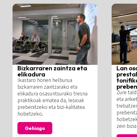
Bizkarraren zaintza eta
Lan os
elikadura
presta
tonifik
Ikastaro honen helburua
preben
bizkarraren zaintzarako eta
Zure tal
elikadura osasuntsurako tresna
eta arike
praktikoak ematea da, lesioak
trebatzen
prebenitzeko eta bizi-kalitatea
prebenit
hobetzeko.
hobetzek
zein bizi
Gehiago