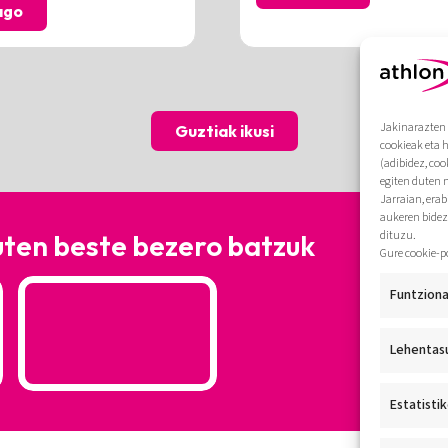
ago
Jakinarazten 
Guztiak ikusi
cookieak eta 
(adibidez, coo
egiten duten 
Jarraian, era
aukeren bidez
dituzu.
uten beste bezero batzuk
Gure cookie-p
Funtziona
Lehentas
Estatisti