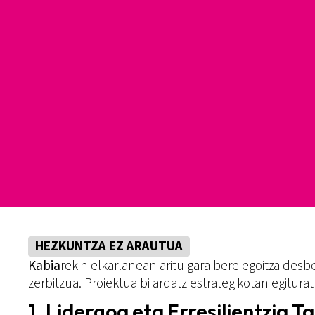
HEZKUNTZA EZ ARAUTUA
Kabia
rekin elkarlanean aritu gara bere egoitza des
zerbitzua. Proiektua bi ardatz estrategikotan egitur
1. Lidergoa eta Erresilientzia T