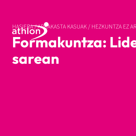
HASIERA
/
ARRAKASTA KASUAK
/
HEZKUNTZA EZ A
Formakuntza: Lide
sarean