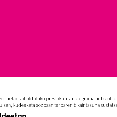
berdinetan zabaldutako prestakuntza-programa anbiziotsu 
atu zen, kudeaketa soziosanitarioaren bikaintasuna sustatz
aldeetan