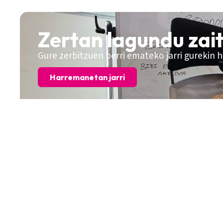
Zertan lagundu zai
Gure zerbitzuen berri emateko jarri gurekin
Harremanetan jarri