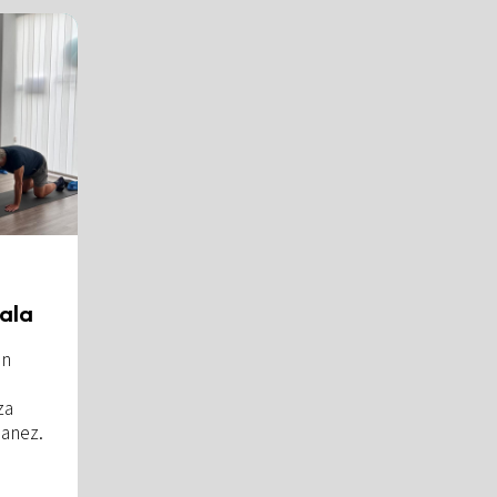
ala
en
za
manez.