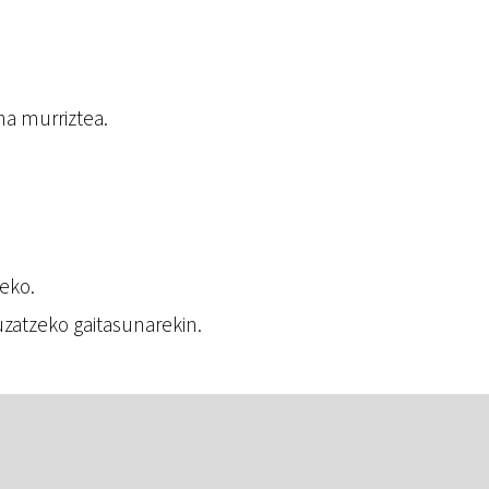
na murriztea.
eko.
uzatzeko gaitasunarekin.