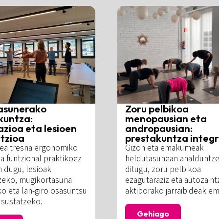
asunerako
Zoru pelbikoa
kuntza:
menopausian eta
azioa eta lesioen
andropausian:
tzioa
prestakuntza integr
dea tresna ergonomiko
Gizon eta emakumeak
ta funtzional praktikoez
heldutasunean ahalduntz
 dugu, lesioak
ditugu, zoru pelbikoa
zeko, mugikortasuna
ezagutaraziz eta autozaint
o eta lan-giro osasuntsu
aktiborako jarraibideak e
a sustatzeko.
Gehiago