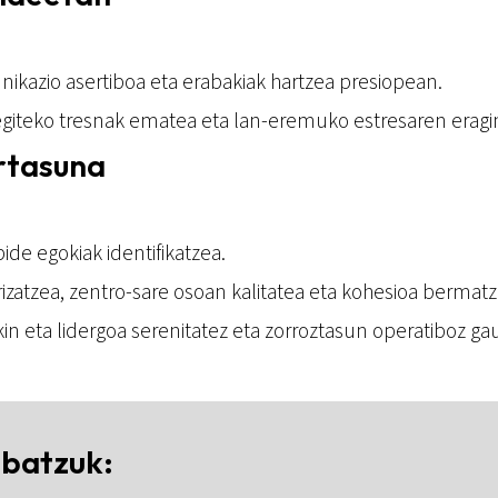
kazio asertiboa eta erabakiak hartzea presiopean.
 egiteko tresnak ematea eta lan-eremuko estresaren eragi
rtasuna
de egokiak identifikatzea.
zatzea, zentro-sare osoan kalitatea eta kohesioa bermatz
in eta lidergoa serenitatez eta zorroztasun operatiboz ga
 batzuk: