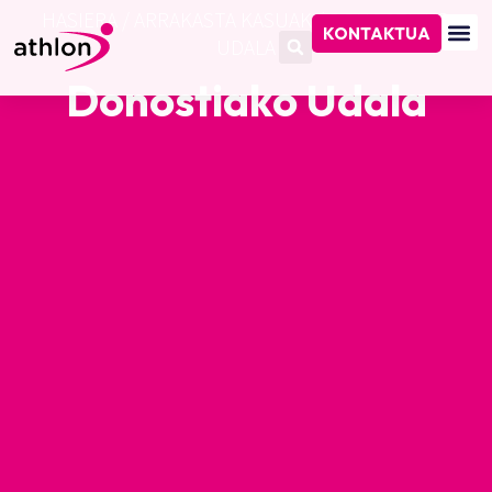
HASIERA
/
ARRAKASTA KASUAK
/
DONOSTIAKO
KONTAKTUA
UDALA
Donostiako Udala