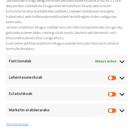
Jakinarazten dizugu webgune honen arduraduna eta titularra ATHLON, S. COOP.
dela, eta bere cookieak eta hirugarrenenak erabiltzen dituela, web-orriaren
funtzionamendua ahalbidetzeko (adibidez, cookieen erabileraren onarpena
kudeatzeko), web-trafikoa edo erabiltzaileek bertatik egiten duten nabigazioa
aztertzeko.
Jarraian, erabiltzen ditugun cookieei buruzko informazioa erakusten dizugu, eta,
gaitutako aukeren bidez, cookie guztiak onartu, baztertu edo baimendu nahi
dituzunak aukeratu ahal izango dituzu.
Gure cookie-politikan erabiltzen ditugun cookieei buruzko informazio zehatza
kontsulta dezakezu.
Funtzionalak
Always active
Lehentasunezkoak
Estatistikoak
Marketin erabilerarako
Manage services