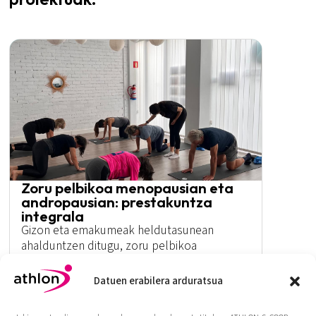
Zoru pelbikoa menopausian eta
andropausian: prestakuntza
integrala
Gizon eta emakumeak heldutasunean
ahalduntzen ditugu, zoru pelbikoa
ezagutaraziz eta autozaintza aktiborako
jarraibideak emanez.
Datuen erabilera arduratsua
Gehiago