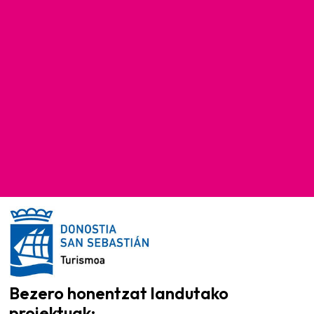
Bezero honentzat landutako
proiektuak: