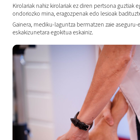
Kirolariak nahiz kirolariak ez diren pertsona guztiak 
ondoriozko mina, eragozpenak edo lesioak badituzt
Gainera, mediku-laguntza bermatzen zaie aseguru-esta
eskakizunetara egokitua eskainiz.