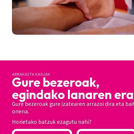
ARRAKASTA KASUAK
Gure bezeroak,
egindako lanaren era
Gure bezeroak gure izatearen arrazoi dira eta bai
onena.
Horietako batzuk ezagutu nahi?