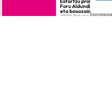
Esfortzu probak Bizka
Foru Aldundiko suhiltz
eta basozainei
2007tik Bizkaiko Foru Aldun
lan arriskuen prebentzio sail
esfortzu-probak egiten ditug
(suhiltzaileei eta basozainei)
Gehiago
tzakegu?
 harremetan