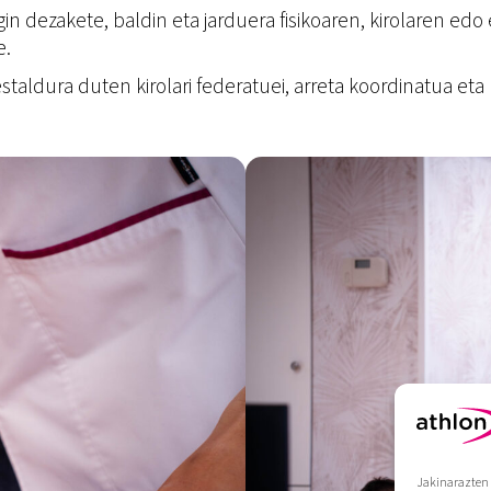
egin dezakete, baldin eta jarduera fisikoaren, kirolaren ed
e.
ldura duten kirolari federatuei, arreta koordinatua eta k
Jakinarazten 