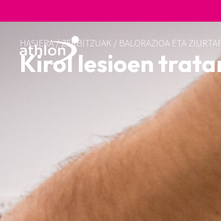
HASIERA
/
ZERBITZUAK
/
BALORAZIOA ETA ZIURTA
Kirol lesioen tra