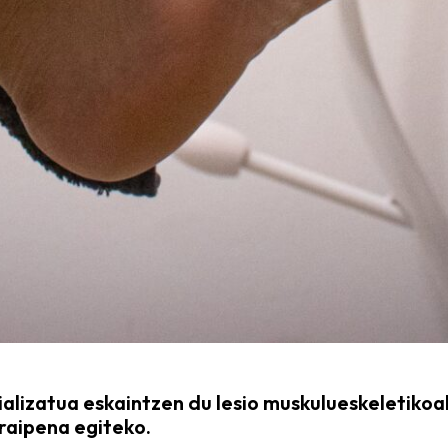
ializatua eskaintzen du lesio muskulueskeletikoa
raipena egiteko.