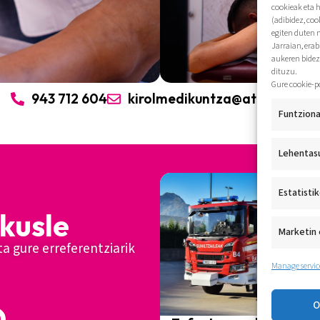
cookieak eta 
(adibidez, coo
egiten duten 
Jarraian, era
aukeren bidez
dituzu.
Gure cookie-p
943 712 604
kirolmedikuntza@athlon.eus
Funtziona
Lehentas
Estatisti
kusle
Marketin 
ta gure erreferentziarik
Manage servic
O