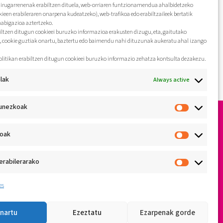
hirugarrenenak erabiltzen dituela, web-orriaren funtzionamendua ahalbidetzeko
kieen erabileraren onarpena kudeatzeko), web-trafikoa edo erabiltzaileek bertatik
nabigazioa aztertzeko.
biltzen ditugun cookieei buruzko informazioa erakusten dizugu, eta, gaitutako
, cookie guztiak onartu, baztertu edo baimendu nahi dituzunak aukeratu ahal izango
olitikan erabiltzen ditugun cookieei buruzko informazio zehatza kontsulta dezakezu.
lak
Always active
unezkoak
koak
erabilerarako
es
nartu
Ezeztatu
Ezarpenak gorde