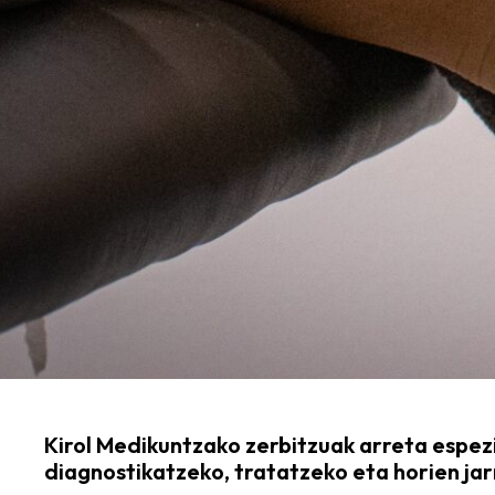
Kirol Medikuntzako zerbitzuak arreta espez
diagnostikatzeko, tratatzeko eta horien jar