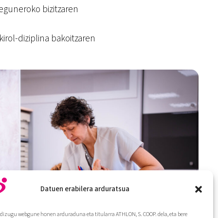
o eguneroko bizitzaren
irol-diziplina bakoitzaren
Datuen erabilera arduratsua
dizugu webgune honen arduraduna eta titularra ATHLON, S. COOP. dela, eta bere