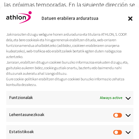
las próximas temporadas. En la siguiente dirección se
muestran estos nuevos
Datuen erabilera arduratsua
productos:
http://www.todomountainbike.es/art/sea-
otter-2012-los-nuevos-productos-para-el-estandar-
650b-que-se-han-dejado-ver
Jakinarazten dizugu webgune honen arduraduna eta titularra ATHLON, S. COOP.
dela, eta bere cookieak eta hirugarrenenak erabiltzen dituela, web-orriaren
funtzionamendua ahalbidetzeko (adibidez, cookieen erabileraren onarpena
kudeatzeko), web-trafikoa edo erabiltzaileek bertatik egiten duten nabigazioa
aztertzeko.
Jarraian, erabiltzen ditugun cookieei buruzko informazioa erakusten dizugu, eta,
gaitutako aukeren bidez, cookie guztiak onartu, baztertu edo baimendu nahi
dituzunak aukeratu ahal izango dituzu.
Gure cookie-politikan erabiltzen ditugun cookieei buruzko informazio zehatza
kontsulta dezakezu.
Funtzionalak
Always active
Lehentasunezkoak
Jarduera fisikoa bizi-
ohitura
Estatistikoak
osasungarri gisa
sustatzea