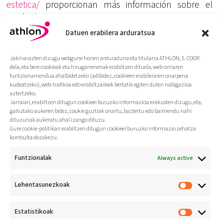
estetica/
proporcionan más información sobre el
producto.
Datuen erabilera arduratsua
Imagen extraída
Jakinarazten dizugu webgune honen arduraduna eta titularra ATHLON, S. COOP.
de:
http://sportics.es/files/2012/06/Hovding-
dela, eta bere cookieak eta hirugarrenenak erabiltzen dituela, web-orriaren
Airbag.jpg
funtzionamendua ahalbidetzeko (adibidez, cookieen erabileraren onarpena
kudeatzeko), web-trafikoa edo erabiltzaileek bertatik egiten duten nabigazioa
aztertzeko.
Jarraian, erabiltzen ditugun cookieei buruzko informazioa erakusten dizugu, eta,
gaitutako aukeren bidez, cookie guztiak onartu, baztertu edo baimendu nahi
dituzunak aukeratu ahal izango dituzu.
Gure cookie-politikan erabiltzen ditugun cookieei buruzko informazio zehatza
kontsulta dezakezu.
Funtzionalak
Always active
Lehentasunezkoak
Jarduera fisikoa bizi-
ohitura
Estatistikoak
osasungarri gisa