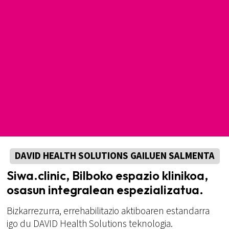
DAVID HEALTH SOLUTIONS GAILUEN SALMENTA
Siwa.clinic, Bilboko espazio klinikoa,
osasun integralean espezializatua.
Bizkarrezurra, errehabilitazio aktiboaren estandarra
igo du DAVID Health Solutions teknologia.