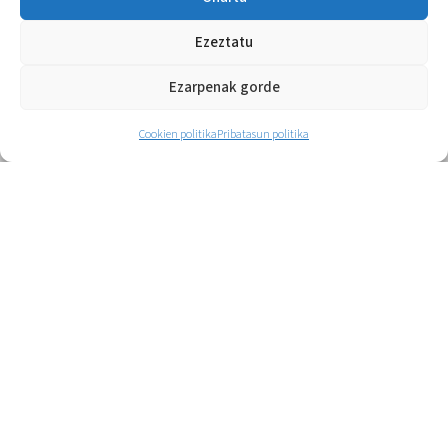
Ezeztatu
Ezarpenak gorde
Cookien politika
Pribatasun politika
RELIT – Bartzelona eta DAVID
Health Solutions
Errendimendu handiko teknologia,
bizkarreko gaitzen prebentzioa eta
errekuperazioa denbora errekorrean
optimizatzeko.