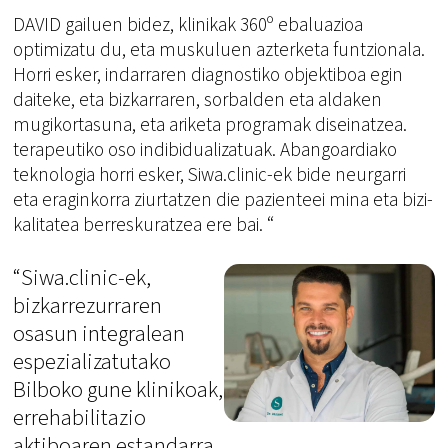
DAVID gailuen bidez, klinikak 360º ebaluazioa
optimizatu du, eta muskuluen azterketa funtzionala.
Horri esker, indarraren diagnostiko objektiboa egin
daiteke, eta bizkarraren, sorbalden eta aldaken
mugikortasuna, eta ariketa programak diseinatzea.
terapeutiko oso indibidualizatuak. Abangoardiako
teknologia horri esker, Siwa.clinic-ek bide neurgarri
eta eraginkorra ziurtatzen die pazienteei mina eta bizi-
kalitatea berreskuratzea ere bai. “
“Siwa.clinic-ek,
bizkarrezurraren
osasun integralean
espezializatutako
Bilboko gune klinikoak,
errehabilitazio
aktiboaren estandarra