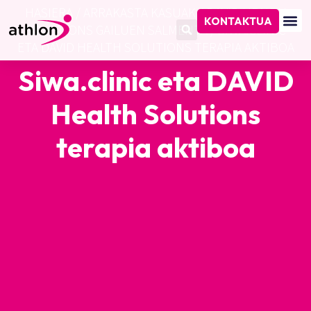
HASIERA
/
ARRAKASTA KASUAK
/
DAVID HEALTH
KONTAKTUA
SOLUTIONS GAILUEN SALMENTA
/
SIWA.CLINIC
ETA DAVID HEALTH SOLUTIONS TERAPIA AKTIBOA
Siwa.clinic eta DAVID
Health Solutions
terapia aktiboa