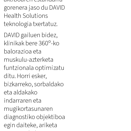
gorenera jaso du DAVID
Health Solutions
teknologia txertatuz.
DAVID gailuen bidez,
klinikak bere 360º-ko
balorazioa eta
muskulu-azterketa
funtzionala optimizatu
ditu. Horri esker,
bizkarreko, sorbaldako
eta aldakako
indarraren eta
mugikortasunaren
diagnostiko objektiboa
egin daiteke, ariketa