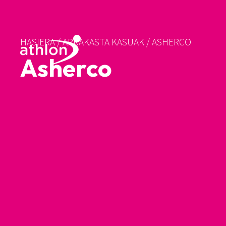
HASIERA
/
ARRAKASTA KASUAK
/
ASHERCO
Asherco