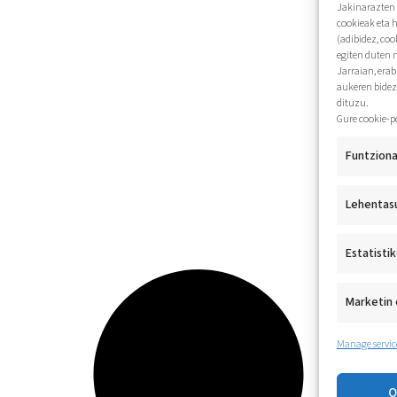
Jakinarazten 
cookieak eta 
(adibidez, coo
egiten duten 
Jarraian, era
aukeren bidez
dituzu.
Gure cookie-p
Funtziona
Lehentas
Estatisti
Marketin 
Manage servic
O