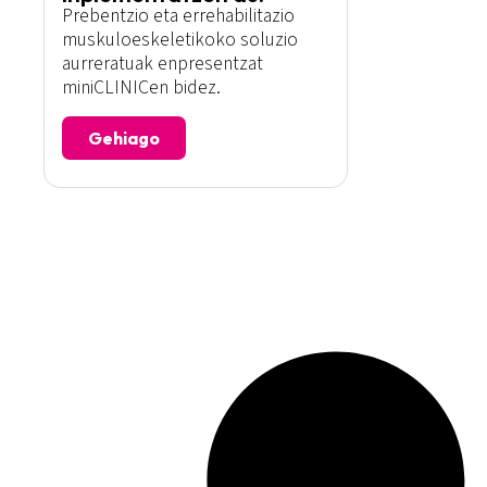
Prebentzio eta errehabilitazio
muskuloeskeletikoko soluzio
aurreratuak enpresentzat
miniCLINICen bidez.
Gehiago