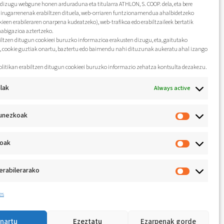
dizugu webgune honen arduraduna eta titularra ATHLON, S. COOP. dela, eta bere
hirugarrenenak erabiltzen dituela, web-orriaren funtzionamendua ahalbidetzeko
kieen erabileraren onarpena kudeatzeko), web-trafikoa edo erabiltzaileek bertatik
nabigazioa aztertzeko.
biltzen ditugun cookieei buruzko informazioa erakusten dizugu, eta, gaitutako
, cookie guztiak onartu, baztertu edo baimendu nahi dituzunak aukeratu ahal izango
olitikan erabiltzen ditugun cookieei buruzko informazio zehatza kontsulta dezakezu.
lak
Always active
unezkoak
koak
erabilerarako
es
nartu
Ezeztatu
Ezarpenak gorde