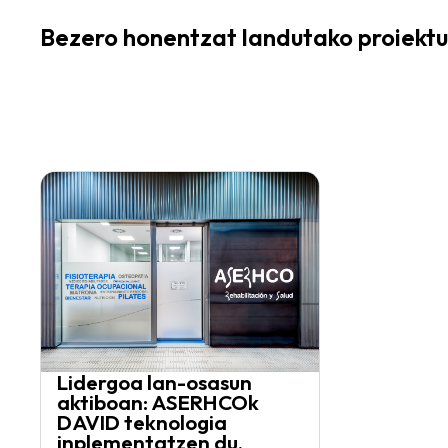
Bezero honentzat landutako proiektu
Lidergoa lan-osasun
aktiboan: ASERHCOk
DAVID teknologia
inplementatzen du.