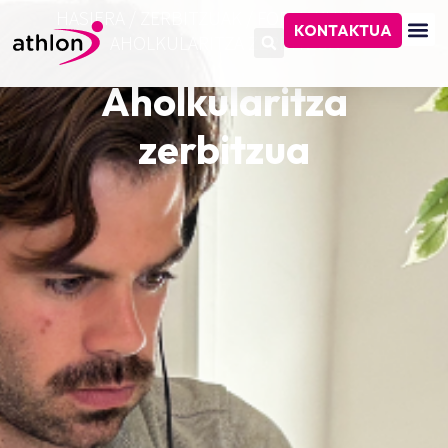
HASIERA
/
ZERBITZUAK
/
FORMAKUNTZA
/
KONTAKTUA
AHOLKULARITZA ZERBITZUA
Aholkularitza
zerbitzua