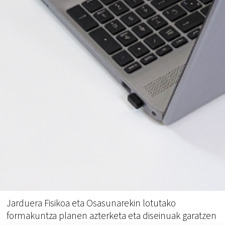
Jarduera Fisikoa eta Osasunarekin lotutako
formakuntza planen azterketa eta diseinuak garatzen