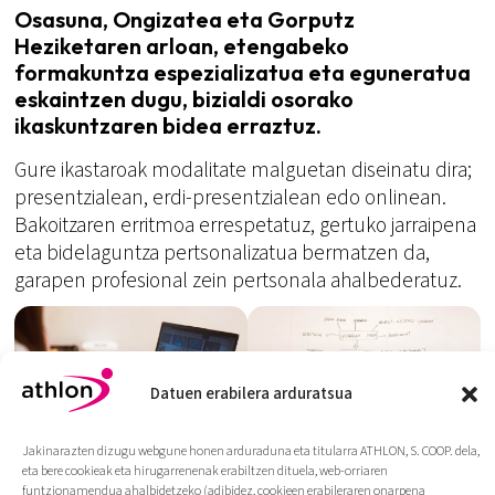
Osasuna, Ongizatea eta Gorputz
Heziketaren arloan, etengabeko
formakuntza espezializatua eta eguneratua
eskaintzen dugu, bizialdi osorako
ikaskuntzaren bidea erraztuz.
Gure ikastaroak modalitate malguetan diseinatu dira;
presentzialean, erdi-presentzialean edo onlinean.
Bakoitzaren erritmoa errespetatuz, gertuko jarraipena
eta bidelaguntza pertsonalizatua bermatzen da,
garapen profesional zein pertsonala ahalbederatuz.
Datuen erabilera arduratsua
Jakinarazten dizugu webgune honen arduraduna eta titularra ATHLON, S. COOP. dela,
eta bere cookieak eta hirugarrenenak erabiltzen dituela, web-orriaren
funtzionamendua ahalbidetzeko (adibidez, cookieen erabileraren onarpena