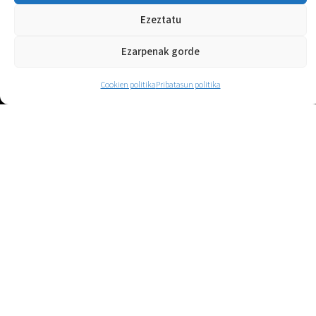
Ezeztatu
Ezarpenak gorde
Cookien politika
Pribatasun politika