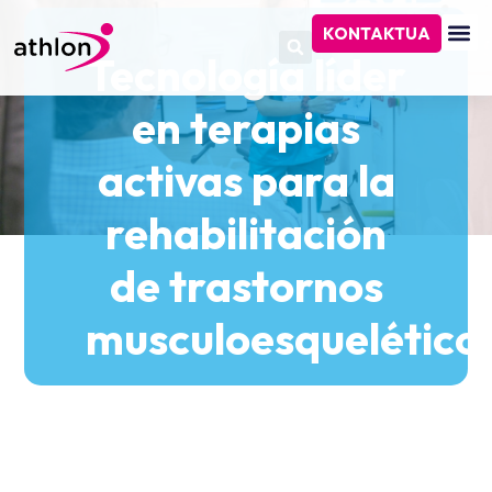
KONTAKTUA
Tecnología líder
en terapias
activas para la
rehabilitación
de trastornos
musculoesquelético