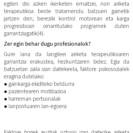
egiten dio azken ikerketen emaitzei, non ariketa
terapeutikoa beste tratamendu batzuen gainetik
jartzen den, bereziki kontrol motorean eta karga
progresiboan oinarritutako programek duten
garrantziagatik(4).
Zer egin behar dugu profesionalok?
Gure lana da langileei ariketa terapeutikoaren
garrantzia erakustea, hezkuntzaren bidez. Egia da
batzuetan zaila izan daitekeela, faktore psikosozialek
eragina dutelako:
● gainkarga ekiditeko beldurra
● pazientearen motibazioa
● harreman pertsonalak
● lanpostuaren lan-egoera
Faktore horiek guztiak oztopo izan daitezke ariketa