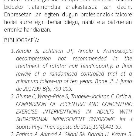
bidezko tratamendua arrakastatsua izan dadin.
Enpresetan lan egiten dugun profesionalok faktore
horiei aurre egin behar diegu, nahiz eta batzuetan
erronka handia izan.
BIBLIOGRAFÍA:
Ketola S, Lehtinen JT, Arnala I. Arthroscopic
decompression not recommended in the
treatment of rotator cuff tendinopathy: a final
review of a randomised controlled trial at a
minimum follow-up of ten years. Bone Jt J. junio
de 2017;99-B(6):799-805.
Blume C, Wang‐Price S, Trudelle‐Jackson E, Ortiz A.
COMPARISON OF ECCENTRIC AND CONCENTRIC
EXERCISE INTERVENTIONS IN ADULTS WITH
SUBACROMIAL IMPINGEMENT SYNDROME. Int J
Sports Phys Ther. agosto de 2015;10(4):441-55.
Fatima A, Ahmad A, Gilani SA, Darain H, Kazmi S,