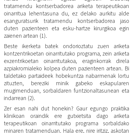
tratamendu kontserbadorea ariketa terapeutikoan
oinarritua lehentasuna du, ez delako aurkitu alde
esanguratsurik tratamendu kontserbadorea jaso
duten pazienteen eta esku-hartze kirurgikoa egin
zaienen artean (1).
Beste ikerketa batek ondorioztatu zuen ariketa
kontzentrikoetan oinarritutako programa, zein ariketa
exzentrikoetan oinarritutakoa, eraginkorrak direla
azpiakromialeko kolpea duten pazienteen artean. Bi
taldetako partaideek hobekuntza nabarmenak lortu
zituzten, bereziki minik gabeko eskapularen
mugimenduan, sorbaldaren funtzionaltasunean eta
indarrean (2).
Zer esan nahi dut honekin? Gaur egungo praktika
klinikoan oraindik ere gutxietsita dago ariketa
terapeutikoan oinarritutako programa sorbaldako
minaren tratamenduan. Hala ere, nire iritziz, askotan