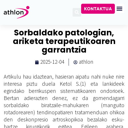
KONTAKTUA
Sorbaldako patologian,
ariketa terapeutikoaren
garrantzia
2025-12-04
athlon
Artikulu hau idaztean, hasieran aipatu nahi nuke nire
interesa piztu duela Ketol S.(1) eta lankideek
egindako berrikuspen sistematikoaren ondorioek.
Bertan adierazten denez, ez da gomendagarri
sorbaldako biratzaile-mahukaren (manguito
rotadorearen) tendinopatiaren tratamenduan ohikoa
den deskonpresio artroskopikoa bezalako esku-
hartze kirurgikorik egitea. Egileen arabera,