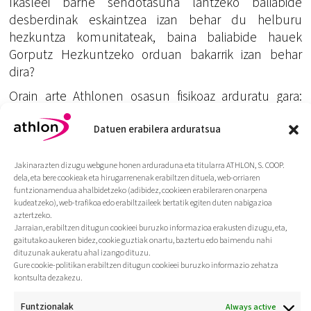
Ikasleei barne sendotasuna lantzeko baliabide
desberdinak eskaintzea izan behar du helburu
hezkuntza komunitateak, baina baliabide hauek
Gorputz Hezkuntzeko orduan bakarrik izan behar
dira?
Orain arte Athlonen osasun fisikoaz arduratu gara:
prebentzioan gehienbat. Prest gaude osasun
mentalera jauzi egiteko? Egin behar dugu?
Datuen erabilera arduratsua
___________________________________________
Jakinarazten dizugu webgune honen arduraduna eta titularra ATHLON, S. COOP.
Kepa Isasmendi Gabilondo
dela, eta bere cookieak eta hirugarrenenak erabiltzen dituela, web-orriaren
funtzionamendua ahalbidetzeko (adibidez, cookieen erabileraren onarpena
kudeatzeko), web-trafikoa edo erabiltzaileek bertatik egiten duten nabigazioa
aztertzeko.
Jarraian, erabiltzen ditugun cookieei buruzko informazioa erakusten dizugu, eta,
gaitutako aukeren bidez, cookie guztiak onartu, baztertu edo baimendu nahi
dituzunak aukeratu ahal izango dituzu.
Gure cookie-politikan erabiltzen ditugun cookieei buruzko informazio zehatza
kontsulta dezakezu.
Funtzionalak
Always active