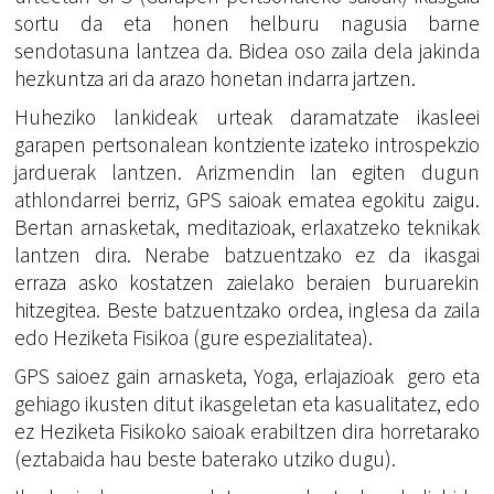
sortu da eta honen helburu nagusia barne
sendotasuna lantzea da. Bidea oso zaila dela jakinda
hezkuntza ari da arazo honetan indarra jartzen.
Huheziko lankideak urteak daramatzate ikasleei
garapen pertsonalean kontziente izateko introspekzio
jarduerak lantzen. Arizmendin lan egiten dugun
athlondarrei berriz, GPS saioak ematea egokitu zaigu.
Bertan arnasketak, meditazioak, erlaxatzeko teknikak
lantzen dira. Nerabe batzuentzako ez da ikasgai
erraza asko kostatzen zaielako beraien buruarekin
hitzegitea. Beste batzuentzako ordea, inglesa da zaila
edo Heziketa Fisikoa (gure espezialitatea).
GPS saioez gain arnasketa, Yoga, erlajazioak gero eta
gehiago ikusten ditut ikasgeletan eta kasualitatez, edo
ez Heziketa Fisikoko saioak erabiltzen dira horretarako
(eztabaida hau beste baterako utziko dugu).