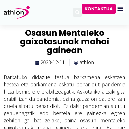
KONTAKTUA
Osasun Mentaleko
gaixotasunak mahai
gainean
2023-12-11
athlon
Barkatuko didazue testua barkamena eskatzen
hastea eta barkamena eskatu behar dut pandemia
hitza berriro ere erabiltzeagatik. Askotariko aitzaki gisa
erabili izan da pandemia, baina gauza on bat ere izan
duela aitortu behar diot. Ez dakit pandemian sufritu
genuenagatik edo bestela ere gainezka egiten
zebilen gai bat zelako, baina osasun mentaleko
gaixotasunak mahai gainera atera dira. Ez naiz