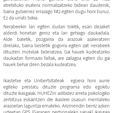
atrebituko esatera normalizatzeko bidean daudenik,
baina gutxienez errazago hitz egiten dugu honi buruz.
Ez da urrats txikia.
Nerabeekin lan egiten dudan tokitik, esan dezaket
alderdi honetan geroz eta lan gehiago daukadala.
Alde batetik, pozgarria da arazoak azaleratzen
direlako, baina bestetik gogorra egiten zait nerabeek
dituzten motxilak bideratzea. Gai hauek kudeatzeko
daukadan formazio faltak, are zailagoa egiten du gai
hauek behar diren bezala kudeatzea.
Ikastetxe eta Unibertsitateak egoera honi aurre
egiteko prestatu dituzte programa edo egokitu
dituzte ikasgaiak. HUHEZIn adibidez arreta psikologiko
zerbitzua eskaintzen die ikasleei osasun mentaleko
arazoetan laguntza emateko. Arizmendin berriz azken
urteetan GPS (Garapen pertsonaleko saioak) ikasgaia