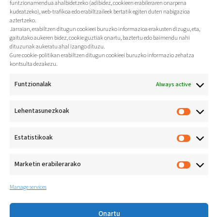
EMPRESA.
funtzionamendua ahalbidetzeko (adibidez, cookieen erabileraren onarpena
kudeatzeko), web-trafikoa edo erabiltzaileek bertatik egiten duten nabigazioa
aztertzeko.
Jarraian, erabiltzen ditugun cookieei buruzko informazioa erakusten dizugu, eta,
gaitutako aukeren bidez, cookie guztiak onartu, baztertu edo baimendu nahi
dituzunak aukeratu ahal izango dituzu.
Gure cookie-politikan erabiltzen ditugun cookieei buruzko informazio zehatza
kontsulta dezakezu.
Funtzionalak
Always active
Lehentasunezkoak
Jarduera fisikoa bizi-
ohitura
osasungarri gisa
Estatistikoak
sustatzea
Athlon Koop. E.
Loramendi 4
Marketin erabilerarako
20500 Arrasate (Gipuzkoa)
+34 943 71 20 33
Manage services
Onartu