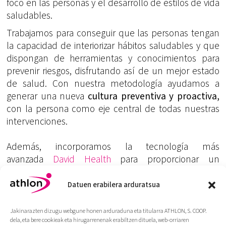
foco en las personas y el desarrollo de estilos de vida
saludables.
Trabajamos para conseguir que las personas tengan
la capacidad de interiorizar hábitos saludables y que
dispongan de herramientas y conocimientos para
prevenir riesgos, disfrutando así de un mejor estado
de salud. Con nuestra metodología ayudamos a
generar una nueva
cultura preventiva y proactiva,
con la persona como eje central de todas nuestras
intervenciones.
Además, incorporamos la tecnología más
avanzada
David Health
para proporcionar un
tratamiento individualizado, que proporcione
resultados medidos y obtenga datos para la toma de
Datuen erabilera arduratsua
decisiones.
Jakinarazten dizugu webgune honen arduraduna eta titularra ATHLON, S. COOP.
MiniCLINICS
es EL FUTURO DE LA SALUD EN LA
dela, eta bere cookieak eta hirugarrenenak erabiltzen dituela, web-orriaren