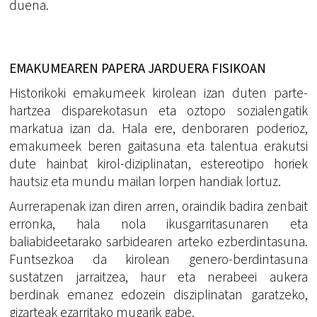
duena.
EMAKUMEAREN PAPERA JARDUERA FISIKOAN
Historikoki emakumeek kirolean izan duten parte-
hartzea disparekotasun eta oztopo sozialengatik
markatua izan da. Hala ere, denboraren poderioz,
emakumeek beren gaitasuna eta talentua erakutsi
dute hainbat kirol-diziplinatan, estereotipo horiek
hautsiz eta mundu mailan lorpen handiak lortuz.
Aurrerapenak izan diren arren, oraindik badira zenbait
erronka, hala nola ikusgarritasunaren eta
baliabideetarako sarbidearen arteko ezberdintasuna.
Funtsezkoa da kirolean genero-berdintasuna
sustatzen jarraitzea, haur eta nerabeei aukera
berdinak emanez edozein disziplinatan garatzeko,
gizarteak ezarritako mugarik gabe.