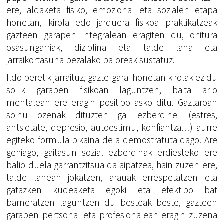
ere, aldaketa fisiko, emozional eta sozialen etapa
honetan, kirola edo jarduera fisikoa praktikatzeak
gazteen garapen integralean eragiten du, ohitura
osasungarriak, diziplina eta talde lana eta
jarraikortasuna bezalako baloreak sustatuz.
Ildo beretik jarraituz, gazte-garai honetan kirolak ez du
soilik garapen fisikoan laguntzen, baita arlo
mentalean ere eragin positibo asko ditu. Gaztaroan
soinu ozenak dituzten gai ezberdinei (estres,
antsietate, depresio, autoestimu, konfiantza…) aurre
egiteko formula bikaina dela demostratuta dago. Are
gehiago, gaitasun sozial ezberdinak erdiesteko ere
balio duela garrantzitsua da aipatzea, hain zuzen ere,
talde lanean jokatzen, arauak errespetatzen eta
gatazken kudeaketa egoki eta efektibo bat
barneratzen laguntzen du besteak beste, gazteen
garapen pertsonal eta profesionalean eragin zuzena