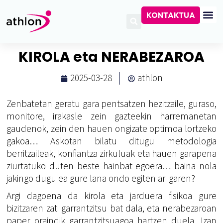
KONTAKTUA
KIROLA eta NERABEZAROA
2025-03-28
athlon
Zenbatetan geratu gara pentsatzen hezitzaile, guraso,
monitore, irakasle zein gazteekin harremanetan
gaudenok, zein den hauen ongizate optimoa lortzeko
gakoa… Askotan bilatu ditugu metodologia
berritzaileak, konfiantza zirkuluak eta hauen garapena
ziurtatuko duten beste hainbat egoera… baina nola
jakingo dugu ea gure lana ondo egiten ari garen?
Argi dagoena da kirola eta jarduera fisikoa gure
bizitzaren zati garrantzitsu bat dala, eta nerabezaroan
paper oraindik garrantzitsuagoa hartzen duela. Izan