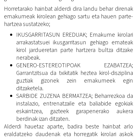
Horretarako hainbat alderdi dira landu behar direnak
emakumeak kirolean gehiago sartu eta hauen parte-
hartzea sustatzeko;
IKUSGARRITASUN EREDUAK; Emakume kirolari
arrakastatsuei ikusgarritasun gehiago emateak
kirol jardueretan parte hartzera bultza ditzake
nerabeak.
GENERO-ESTEREOTIPOAK EZABATZEA;
Garrantzitsua da txikitatik heztea kirol-disziplina
guztiak gizonek zein emakumeek egin
ditzaketela.
SARBIDE ZUZENA BERMATZEA; Beharrezkoa da
instalazio, entrenatzaile eta baliabide egokiak
eskaintzea, gazteek garapenerako aukera
berdinak izan ditzaten.
Alderdi hauetaz aparte, badira beste hainbat arlo
eraldatzeko daudenak eta horregatik kirolari askok