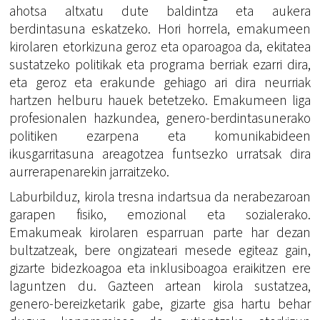
ahotsa altxatu dute baldintza eta aukera
berdintasuna eskatzeko. Hori horrela, emakumeen
kirolaren etorkizuna geroz eta oparoagoa da, ekitatea
sustatzeko politikak eta programa berriak ezarri dira,
eta geroz eta erakunde gehiago ari dira neurriak
hartzen helburu hauek betetzeko. Emakumeen liga
profesionalen hazkundea, genero-berdintasunerako
politiken ezarpena eta komunikabideen
ikusgarritasuna areagotzea funtsezko urratsak dira
aurrerapenarekin jarraitzeko.
Laburbilduz, kirola tresna indartsua da nerabezaroan
garapen fisiko, emozional eta sozialerako.
Emakumeak kirolaren esparruan parte har dezan
bultzatzeak, bere ongizateari mesede egiteaz gain,
gizarte bidezkoagoa eta inklusiboagoa eraikitzen ere
laguntzen du. Gazteen artean kirola sustatzea,
genero-bereizketarik gabe, gizarte gisa hartu behar