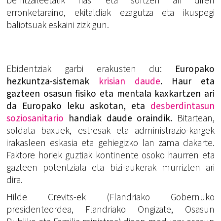
berritzaileetatik hasi eta sortzen ari diren
erronketaraino, ekitaldiak ezagutza eta ikuspegi
baliotsuak eskaini zizkigun.
Ebidentziak garbi erakusten du:
Europako
hezkuntza-sistemak
krisian daude
. Haur eta
gazteen osasun fisiko eta mentala kaxkartzen ari
da Europako leku askotan, eta
desberdintasun
soziosanitario
handiak daude oraindik.
Bitartean,
soldata baxuek, estresak eta administrazio-kargek
irakasleen eskasia eta gehiegizko lan zama dakarte.
Faktore horiek guztiak kontinente osoko haurren eta
gazteen potentziala eta bizi-aukerak murrizten ari
dira.
Hilde Crevits-ek (Flandriako Gobernuko
presidenteordea, Flandriako Ongizate, Osasun