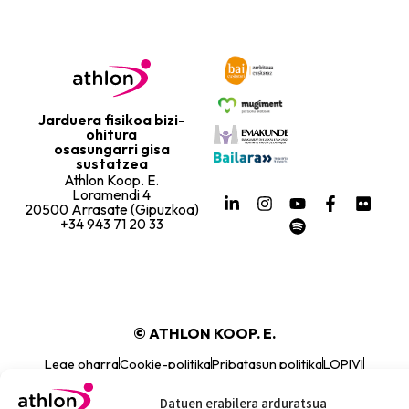
Jarduera fisikoa bizi-
ohitura
osasungarri gisa
sustatzea
Athlon Koop. E.
Loramendi 4
20500 Arrasate (Gipuzkoa)
+34 943 71 20 33
© ATHLON KOOP. E.
Lege oharra
Cookie-politika
Pribatasun politika
LOPIVI
Kanal etikoa
Datuen erabilera arduratsua