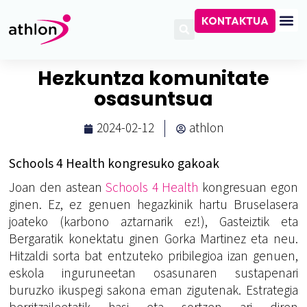
KONTAKTUA
Hezkuntza komunitate
osasuntsua
2024-02-12
athlon
Schools 4 Health kongresuko gakoak
Joan den astean
Schools 4 Health
kongresuan egon
ginen. Ez, ez genuen hegazkinik hartu Bruselasera
joateko (karbono aztarnarik ez!), Gasteiztik eta
Bergaratik konektatu ginen Gorka Martinez eta neu.
Hitzaldi sorta bat entzuteko pribilegioa izan genuen,
eskola inguruneetan osasunaren sustapenari
buruzko ikuspegi sakona eman zigutenak. Estrategia