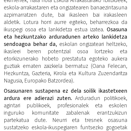
ekimenek, hala nola Eskola Arrakastarako Ibilbideek,
eskola-arrakastaren eta ongizatearen banaezintasuna
azpimarratzen dute, bai ikasleen bai irakasleen
aldetik. Lotura horri aurre egiteko, beharrezkoa da
ikuspegi osoa eta lankidetza estua izatea.
Osasuna
eta hezkuntzako arduradunen arteko lankidetza
sendoagoa behar da,
eskolan ongizateari heltzeko,
ikasleei beren potentzial osoa lortzeko eta
etorkizunerako hobeto prestatuta egoteko aukera
guztiak ematen zaizkiela bermatuz (Oana Felecan,
Hezkuntza, Gazteria, Kirola eta Kultura Zuzendaritza
Nagusia, Europako Batzordea).
Osasunaren sustapena ez dela soilik ikastetxeen
ardura ere adierazi zuten.
Arduradun politikoek,
agintari publikoek, profesionalek eta eskolen
inguruko komunitate zabalenak erantzukizun
partekatua dute. Neurri eta tresnek osasuna
sustatzeko eskola-ikuspegiaren funtsezko gogoetak