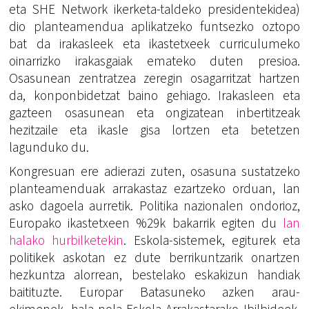
eta SHE Network ikerketa-taldeko presidentekidea)
dio planteamendua aplikatzeko funtsezko oztopo
bat da irakasleek eta ikastetxeek curriculumeko
oinarrizko irakasgaiak emateko duten presioa.
Osasunean zentratzea zeregin osagarritzat hartzen
da, konponbidetzat baino gehiago. Irakasleen eta
gazteen osasunean eta ongizatean inbertitzeak
hezitzaile eta ikasle gisa lortzen eta betetzen
lagunduko du.
Kongresuan ere adierazi zuten, osasuna sustatzeko
planteamenduak arrakastaz ezartzeko orduan, lan
asko dagoela aurretik. Politika nazionalen ondorioz,
Europako ikastetxeen %29k bakarrik egiten du
lan
halako hurbilketekin
. Eskola-sistemek, egiturek eta
politikek askotan ez dute berrikuntzarik onartzen
hezkuntza alorrean, bestelako eskakizun handiak
baitituzte. Europar Batasuneko azken arau-