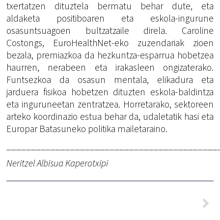
txertatzen dituztela bermatu behar dute, eta
aldaketa positiboaren eta eskola-ingurune
osasuntsuagoen bultzatzaile direla. Caroline
Costongs, EuroHealthNet-eko zuzendariak zioen
bezala, premiazkoa da hezkuntza-esparrua hobetzea
haurren, nerabeen eta irakasleen ongizaterako.
Funtsezkoa da osasun mentala, elikadura eta
jarduera fisikoa hobetzen dituzten eskola-baldintza
eta inguruneetan zentratzea. Horretarako, sektoreen
arteko koordinazio estua behar da, udaletatik hasi eta
Europar Batasuneko politika mailetaraino.
___________________________________________
Neritzel Albisua Kaperotxipi