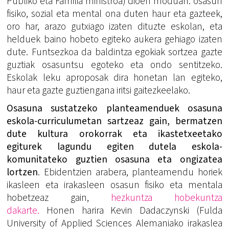
Publiko eta Familia ministroa) dioen moduan: osasun
fisiko, sozial eta mental ona duten haur eta gazteek,
oro har, arazo gutxiago izaten dituzte eskolan, eta
helduek baino hobeto egiteko aukera gehiago izaten
dute. Funtsezkoa da baldintza egokiak sortzea gazte
guztiak osasuntsu egoteko eta ondo sentitzeko.
Eskolak leku aproposak dira honetan lan egiteko,
haur eta gazte guztiengana iritsi gaitezkeelako.
Osasuna sustatzeko planteamenduek osasuna
eskola-curriculumetan sartzeaz gain, bermatzen
dute kultura orokorrak eta ikastetxeetako
egiturek lagundu egiten dutela eskola-
komunitateko guztien osasuna eta ongizatea
lortzen
. Ebidentzien arabera, planteamendu horiek
ikasleen eta irakasleen osasun fisiko eta mentala
hobetzeaz gain,
hezkuntza hobekuntza
dakarte.
Honen harira Kevin Dadaczynski (Fulda
University of Applied Sciences Alemaniako irakaslea