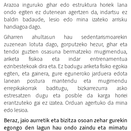
Arazoa inguruko gihar edo estruktura horiek lana
ondo egiten ez dutenean agertzen da, indartsu ez
baldin badaude, lesio edo mina izateko arrisku
handiagoa dago.
Giharren ahultasun hau sedentarismoarekin
zuzenean lotuta dago, gorputzeko hezur, gihar eta
tendoi guztien osasuna bermatzeko mugimendua,
ariketa fisikoa eta indar entrenamentua
ezinbestekoak dira eta. Ez badugu ariketa fisiko egokia
egiten, eta gainera, gure eguneroko jarduera edota
lanean postura mantendu eta mugimendu
errepikakorrak baditugu, bizkarrezurra asko
estresatzen dugu eta posible da karga horiei
erantzuteko gai ez izatea. Orduan agertuko da mina
edo lesioa.
Beraz, jaio aurretik eta bizitza osoan zehar gurekin
egongo den lagun hau ondo zaindu eta mimatu