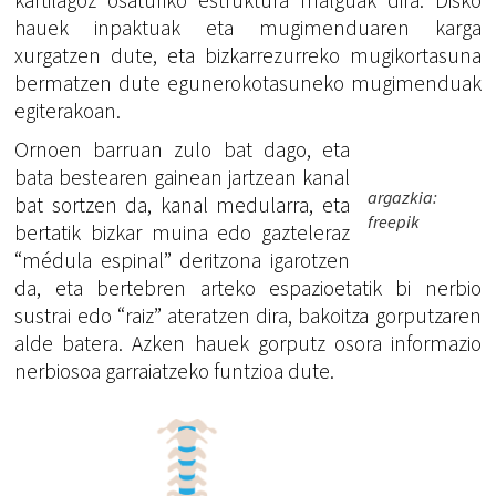
kartilagoz osaturiko estruktura malguak dira. Disko
hauek inpaktuak eta mugimenduaren karga
xurgatzen dute, eta bizkarrezurreko mugikortasuna
bermatzen dute egunerokotasuneko mugimenduak
egiterakoan.
Ornoen barruan zulo bat dago, eta
bata bestearen gainean jartzean kanal
argazkia:
bat sortzen da, kanal medularra, eta
freepik
bertatik bizkar muina edo gazteleraz
“médula espinal” deritzona igarotzen
da, eta bertebren arteko espazioetatik bi nerbio
sustrai edo “raiz” ateratzen dira, bakoitza gorputzaren
alde batera. Azken hauek gorputz osora informazio
nerbiosoa garraiatzeko funtzioa dute.