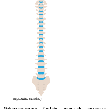
argazkia: pixabay
Bizkarrezurraren funtzio nagusiak gorputza