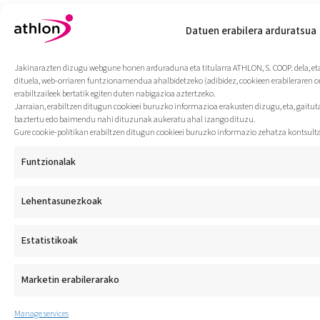
Datuen erabilera arduratsua
Jakinarazten dizugu webgune honen arduraduna eta titularra ATHLON, S. COOP. dela, eta
dituela, web-orriaren funtzionamendua ahalbidetzeko (adibidez, cookieen erabileraren 
erabiltzaileek bertatik egiten duten nabigazioa aztertzeko.
Jarraian, erabiltzen ditugun cookieei buruzko informazioa erakusten dizugu, eta, gaitut
baztertu edo baimendu nahi dituzunak aukeratu ahal izango dituzu.
Gure cookie-politikan erabiltzen ditugun cookieei buruzko informazio zehatza kontsult
Funtzionalak
Lehentasunezkoak
Estatistikoak
Marketin erabilerarako
Manage services