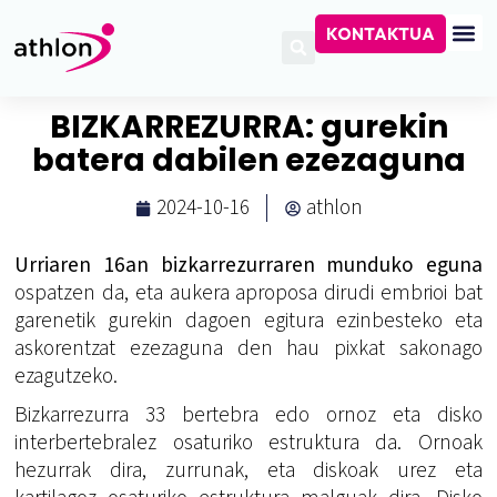
KONTAKTUA
BIZKARREZURRA: gurekin
batera dabilen ezezaguna
2024-10-16
athlon
Urriaren 16an bizkarrezurraren munduko eguna
ospatzen da, eta aukera aproposa dirudi embrioi bat
garenetik gurekin dagoen egitura ezinbesteko eta
askorentzat ezezaguna den hau pixkat sakonago
ezagutzeko.
Bizkarrezurra 33 bertebra edo ornoz eta disko
interbertebralez osaturiko estruktura da. Ornoak
hezurrak dira, zurrunak, eta diskoak urez eta