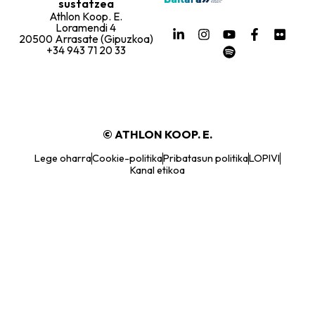
sustatzea
Athlon Koop. E.
Loramendi 4
20500 Arrasate (Gipuzkoa)
+34 943 71 20 33
© ATHLON KOOP. E.
Lege oharra
Cookie-politika
Pribatasun politika
LOPIVI
Kanal etikoa