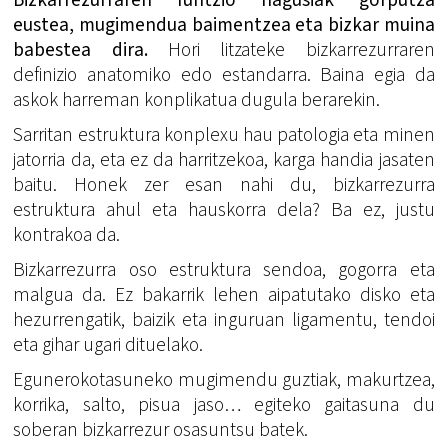
eustea, mugimendua baimentzea eta bizkar muina
babestea dira.
Hori litzateke bizkarrezurraren
definizio anatomiko edo estandarra. Baina egia da
askok harreman konplikatua dugula berarekin.
Sarritan estruktura konplexu hau patologia eta minen
jatorria da, eta ez da harritzekoa, karga handia jasaten
baitu. Honek zer esan nahi du, bizkarrezurra
estruktura ahul eta hauskorra dela? Ba ez, justu
kontrakoa da.
Bizkarrezurra oso estruktura sendoa, gogorra eta
malgua da. Ez bakarrik lehen aipatutako disko eta
hezurrengatik, baizik eta inguruan ligamentu, tendoi
eta gihar ugari dituelako.
Egunerokotasuneko mugimendu guztiak, makurtzea,
korrika, salto, pisua jaso… egiteko gaitasuna du
soberan bizkarrezur osasuntsu batek.