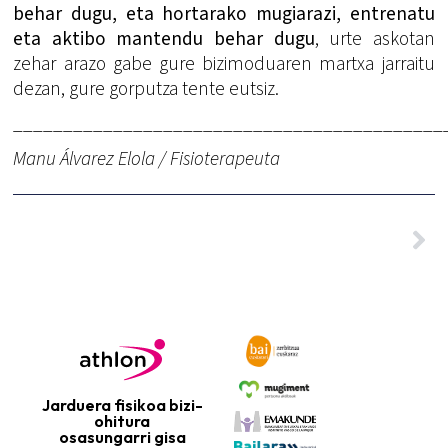
behar dugu, eta hortarako mugiarazi, entrenatu
eta aktibo mantendu behar dugu
, urte askotan
zehar arazo gabe gure bizimoduaren martxa jarraitu
dezan, gure gorputza tente eutsiz.
___________________________________________
Manu Álvarez Elola / Fisioterapeuta
Jarduera fisikoa bizi-
ohitura
osasungarri gisa