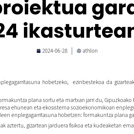
roiektua gar
24 ikasturtea
2024-06-28
athlon
nplegagarritasuna hobetzeko, ezinbestekoa da gizartea
formakuntza plana sortu eta martxan jarri du, Gipuzkoa
resa ehunean eta ekosistema sozioekonomikoan enplegua
deen enplegagarritasuna hobetzen: formakuntza plana gara
ak aztertu, gizartean jarduera fisikoa eta kudeaketan ema