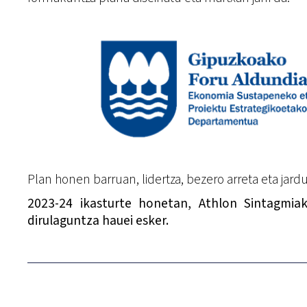
Plan honen barruan, lidertza, bezero arreta eta jard
2023-24 ikasturte honetan, Athlon Sintagmi
dirulaguntza hauei esker.