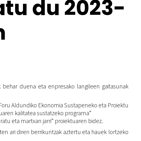
atu du 2023-
n
k behar duena eta enpresako langileen gaitasunak
ko Foru Aldundiko Ekonomia Sustapeneko eta Proiektu
ren kalitatea sustatzeko programa”
tu eta martxan jarri” proiektuaren bidez.
ten ari diren berrikuntzak aztertu eta hauek lortzeko