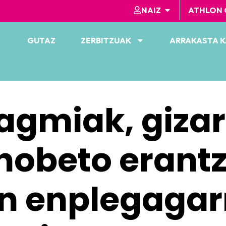
NAIZ
ATHLON 
GUTAZ
ZERBITZUAK
ARRAKASTA 
agmiak, giza
hobeto erant
en enplegagar