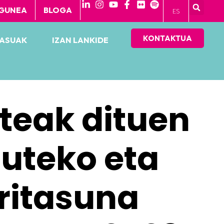
GUNEA
BLOGA
ES
KONTAKTUA
KASUAK
IZAN LANKIDE
rteak dituen
zuteko eta
ritasuna