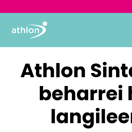
Athlon Sint
beharrei 
langile