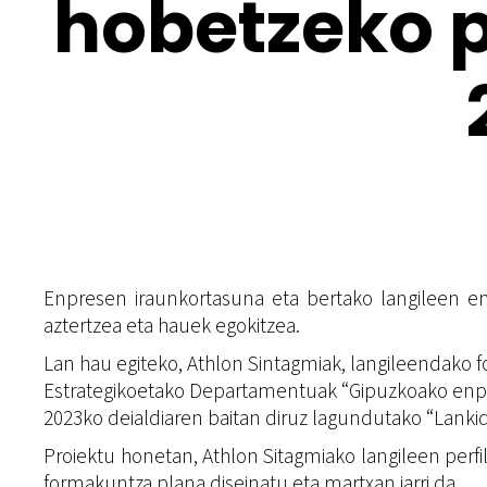
hobetzeko p
Enpresen iraunkortasuna eta bertako langileen e
aztertzea eta hauek egokitzea.
Lan hau egiteko, Athlon Sintagmiak, langileendako 
Estrategikoetako Departamentuak “Gipuzkoako enp
2023ko deialdiaren baitan diruz lagundutako “Lanki
Proiektu honetan, Athlon Sitagmiako langileen perfil
formakuntza plana diseinatu eta martxan jarri da.