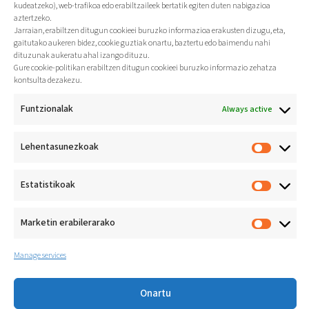
kudeatzeko), web-trafikoa edo erabiltzaileek bertatik egiten duten nabigazioa
aztertzeko.
Jarraian, erabiltzen ditugun cookieei buruzko informazioa erakusten dizugu, eta,
gaitutako aukeren bidez, cookie guztiak onartu, baztertu edo baimendu nahi
dituzunak aukeratu ahal izango dituzu.
Gure cookie-politikan erabiltzen ditugun cookieei buruzko informazio zehatza
kontsulta dezakezu.
Funtzionalak
Always active
Lehentasunezkoak
Jarduera fisikoa bizi-
ohitura
Estatistikoak
osasungarri gisa
sustatzea
Athlon Koop. E.
Loramendi 4
Marketin erabilerarako
20500 Arrasate (Gipuzkoa)
+34 943 71 20 33
Manage services
Onartu