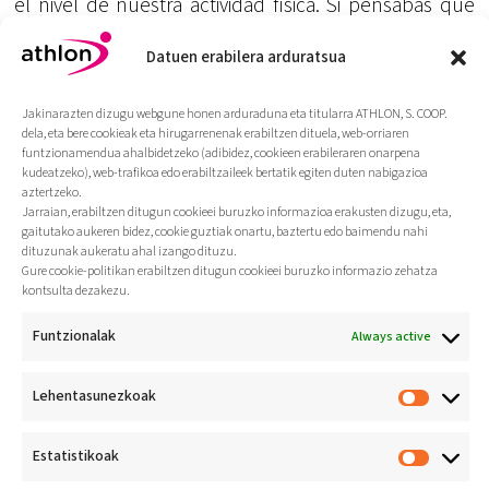
el nivel de nuestra actividad física. Si pensabas que
Internet era sentarse en el sofá de casa y navegar sin
mover las piernas, te equivocas. Aquí tienes un buen
Datuen erabilera arduratsua
ejemplo: BKOOL.
Jakinarazten dizugu webgune honen arduraduna eta titularra ATHLON, S. COOP.
Más información sobre BKOOL en su
facebook
,
dela, eta bere cookieak eta hirugarrenenak erabiltzen dituela, web-orriaren
twitter
o
google+
.
funtzionamendua ahalbidetzeko (adibidez, cookieen erabileraren onarpena
kudeatzeko), web-trafikoa edo erabiltzaileek bertatik egiten duten nabigazioa
aztertzeko.
Jarraian, erabiltzen ditugun cookieei buruzko informazioa erakusten dizugu, eta,
gaitutako aukeren bidez, cookie guztiak onartu, baztertu edo baimendu nahi
dituzunak aukeratu ahal izango dituzu.
Gure cookie-politikan erabiltzen ditugun cookieei buruzko informazio zehatza
kontsulta dezakezu.
Funtzionalak
Always active
Lehentasunezkoak
Jarduera fisikoa bizi-
ohitura
Estatistikoak
osasungarri gisa
sustatzea