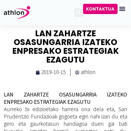
KONTAKTUA
LAN ZAHARTZE
OSASUNGARRIA IZATEKO
ENPRESAKO ESTRATEGIAK
EZAGUTU
2019-10-15
athlon
LAN ZAHARTZE OSASUNGARRIA IZATEKO
ENPRESAKO ESTRATEGIAK EZAGUTU
Aurreko bi edizioetako harrera ona dela eta, San
Prudentzio Fundazioak gogoeta egin nahi izan du eta
gero eta gaurkotasun handiagoa duen gai bati