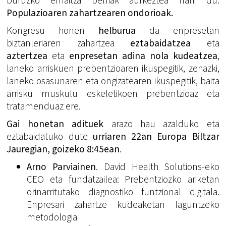
buruzko emaitza berriak aurkeztea nahi du.
Populazioaren zahartzearen ondorioak.
Kongresu honen
helburua
da enpresetan
biztanleriaren zahartzea
eztabaidatzea
eta
aztertzea
eta
enpresetan adina nola kudeatzea
,
laneko arriskuen prebentzioaren ikuspegitik, zehazki,
laneko osasunaren eta ongizatearen ikuspegitik, baita
arrisku muskulu eskeletikoen prebentzioaz eta
tratamenduaz ere.
Gai honetan adituek
arazo hau azalduko eta
eztabaidatuko dute
urriaren 22an Europa Biltzar
Jauregian, goizeko 8:45ean
.
Arno Parviainen
. David Health Solutions-eko
CEO eta fundatzailea: Prebentziozko ariketan
orinarritutako diagnostiko funtzional digitala.
Enpresari zahartze kudeaketan laguntzeko
metodologia