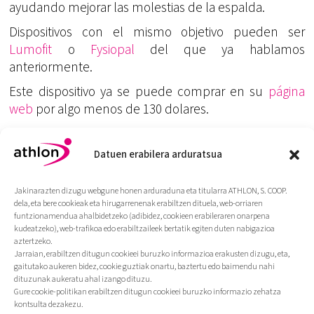
ayudando mejorar las molestias de la espalda.
Dispositivos con el mismo objetivo pueden ser
Lumofit
o
Fysiopal
del que ya hablamos
anteriormente.
Este dispositivo ya se puede comprar en su
página
web
por algo menos de 130 dolares.
Nosotros lo hemos probado y es interesante, pero
solo nos controla la postura cuando estamos
Datuen erabilera arduratsua
sentados. Y vosotros, ¿lo habéis probado?
Jakinarazten dizugu webgune honen arduraduna eta titularra ATHLON, S. COOP.
dela, eta bere cookieak eta hirugarrenenak erabiltzen dituela, web-orriaren
funtzionamendua ahalbidetzeko (adibidez, cookieen erabileraren onarpena
kudeatzeko), web-trafikoa edo erabiltzaileek bertatik egiten duten nabigazioa
aztertzeko.
Jarraian, erabiltzen ditugun cookieei buruzko informazioa erakusten dizugu, eta,
gaitutako aukeren bidez, cookie guztiak onartu, baztertu edo baimendu nahi
dituzunak aukeratu ahal izango dituzu.
Gure cookie-politikan erabiltzen ditugun cookieei buruzko informazio zehatza
kontsulta dezakezu.