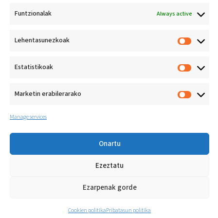
Funtzionalak
Always active
Lehentasunezkoak
Jarduera fisikoa bizi-
ohitura
Estatistikoak
osasungarri gisa
sustatzea
Athlon Koop. E.
Marketin erabilerarako
Loramendi 4
20500 Arrasate (Gipuzkoa)
+34 943 71 20 33
Manage services
Onartu
Ezeztatu
© ATHLON KOOP. E.
Lege oharra
Cookie-politika
Pribatasun politika
LOPIVI
Ezarpenak gorde
Kanal etikoa
Cookien politika
Pribatasun politika