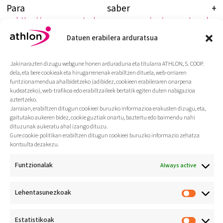
Para saber +
:
http://www.sunotadeprensa.com/es/ver-notas-de-
prensa-blog/266-negocios-y-economia/109106-tcm-
Datuen erabilera arduratsua
work-una-solucion-de-telemedicina-de-grupo-
neat.html
Jakinarazten dizugu webgune honen arduraduna eta titularra ATHLON, S. COOP.
dela, eta bere cookieak eta hirugarrenenak erabiltzen dituela, web-orriaren
http://www.gruponeat.com/
funtzionamendua ahalbidetzeko (adibidez, cookieen erabileraren onarpena
kudeatzeko), web-trafikoa edo erabiltzaileek bertatik egiten duten nabigazioa
aztertzeko.
Jarraian, erabiltzen ditugun cookieei buruzko informazioa erakusten dizugu, eta,
gaitutako aukeren bidez, cookie guztiak onartu, baztertu edo baimendu nahi
dituzunak aukeratu ahal izango dituzu.
Gure cookie-politikan erabiltzen ditugun cookieei buruzko informazio zehatza
kontsulta dezakezu.
Funtzionalak
Always active
Lehentasunezkoak
Jarduera fisikoa bizi-
ohitura
Estatistikoak
osasungarri gisa