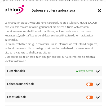
una motivación extra para conseguir sus objetivos.
Datuen erabilera arduratsua
Sector:
Monitorización y deporte
Para saber más:
http://sportics.es/motoactv-
Jakinarazten dizugu webgune honen arduraduna eta titularra ATHLON, S. COOP.
reproduce-la-musica-que-te-llevo-en-volandas/
dela, eta bere cookieak eta hirugarrenenak erabiltzen dituela, web-orriaren
funtzionamendua ahalbidetzeko (adibidez, cookieen erabileraren onarpena
kudeatzeko), web-trafikoa edo erabiltzaileek bertatik egiten duten nabigazioa
aztertzeko.
Jarraian, erabiltzen ditugun cookieei buruzko informazioa erakusten dizugu, eta,
gaitutako aukeren bidez, cookie guztiak onartu, baztertu edo baimendu nahi
dituzunak aukeratu ahal izango dituzu.
Gure cookie-politikan erabiltzen ditugun cookieei buruzko informazio zehatza
kontsulta dezakezu.
Funtzionalak
Always active
Lehentasunezkoak
Jarduera fisikoa bizi-
ohitura
osasungarri gisa
Estatistikoak
sustatzea
Athlon Koop. E.