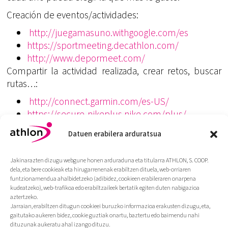
Creación de eventos/actividades:
http://juegamasuno.withgoogle.com/es
https://sportmeeting.decathlon.com/
http://www.depormeet.com/
Compartir la actividad realizada, crear retos, buscar
rutas…:
http://connect.garmin.com/es-US/
https://secure-nikeplus.nike.com/plus/
http://www.endomondo.com/
Datuen erabilera arduratsua
https://www.runtastic.com/es
http://runkeeper.com/
Jakinarazten dizugu webgune honen arduraduna eta titularra ATHLON, S. COOP.
http://es.wikiloc.com/wikiloc/home.do
dela, eta bere cookieak eta hirugarrenenak erabiltzen dituela, web-orriaren
Imagen de http://juegamasuno.withgoogle.com/
funtzionamendua ahalbidetzeko (adibidez, cookieen erabileraren onarpena
kudeatzeko), web-trafikoa edo erabiltzaileek bertatik egiten duten nabigazioa
aztertzeko.
Jarraian, erabiltzen ditugun cookieei buruzko informazioa erakusten dizugu, eta,
gaitutako aukeren bidez, cookie guztiak onartu, baztertu edo baimendu nahi
dituzunak aukeratu ahal izango dituzu.