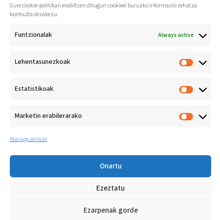
Gure cookie-politikan erabiltzen ditugun cookieei buruzko informazio zehatza
kontsulta dezakezu.
Funtzionalak
Always active
Lehentasunezkoak
Jarduera fisikoa bizi-
ohitura
Estatistikoak
osasungarri gisa
sustatzea
Athlon Koop. E.
Loramendi 4
Marketin erabilerarako
20500 Arrasate (Gipuzkoa)
+34 943 71 20 33
Manage services
Onartu
Ezeztatu
© ATHLON KOOP. E.
Lege oharra
Cookie-politika
Pribatasun politika
LOPIVI
Ezarpenak gorde
Kanal etikoa