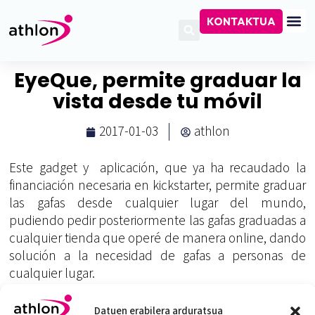
KONTAKTUA
EyeQue, permite graduar la
vista desde tu móvil
2017-01-03
athlon
Este gadget y aplicación, que ya ha recaudado la
financiación necesaria en kickstarter, permite graduar
las gafas desde cualquier lugar del mundo,
pudiendo pedir posteriormente las gafas graduadas a
cualquier tienda que operé de manera online, dando
solución a la necesidad de gafas a personas de
cualquier lugar.
[youtube https://www.youtube.com/watch?
Datuen erabilera arduratsua