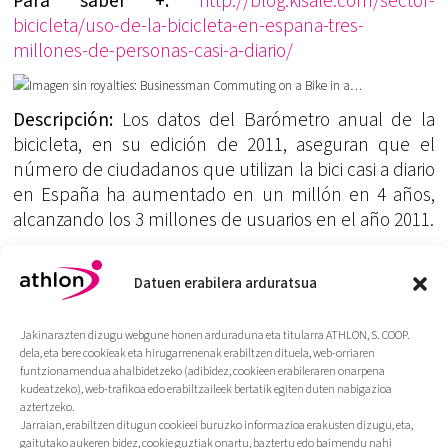
Para saber +:
http://blog.kisale.com/sector-
bicicleta/uso-de-la-bicicleta-en-espana-tres-
millones-de-personas-casi-a-diario/
Descripción:
Los datos del Barómetro anual de la
bicicleta, en su edición de 2011, aseguran que el
número de ciudadanos que utilizan la bici casi a diario
en España ha aumentado en un millón en 4 años,
alcanzando los 3 millones de usuarios en el año 2011.
Sector:
Uso bicicleta
Datuen erabilera arduratsua
Para saber +:
http://blog.kisale.com/sector-
bicicleta/uso-de-la-bicicleta-en-espana-tres-
millones-de-personas-casi-a-diario/
Jakinarazten dizugu webgune honen arduraduna eta titularra ATHLON, S. COOP.
dela, eta bere cookieak eta hirugarrenenak erabiltzen dituela, web-orriaren
funtzionamendua ahalbidetzeko (adibidez, cookieen erabileraren onarpena
kudeatzeko), web-trafikoa edo erabiltzaileek bertatik egiten duten nabigazioa
aztertzeko.
Jarraian, erabiltzen ditugun cookieei buruzko informazioa erakusten dizugu, eta,
gaitutako aukeren bidez, cookie guztiak onartu, baztertu edo baimendu nahi