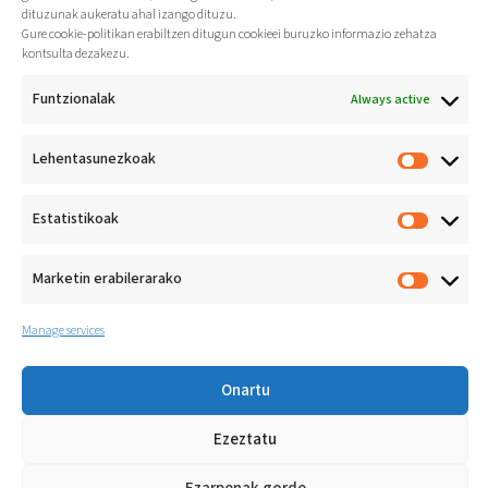
dituzunak aukeratu ahal izango dituzu.
Gure cookie-politikan erabiltzen ditugun cookieei buruzko informazio zehatza
kontsulta dezakezu.
Funtzionalak
Always active
Lehentasunezkoak
Jarduera fisikoa bizi-
ohitura
Estatistikoak
osasungarri gisa
sustatzea
Athlon Koop. E.
Marketin erabilerarako
Loramendi 4
20500 Arrasate (Gipuzkoa)
+34 943 71 20 33
Manage services
Onartu
Ezeztatu
© ATHLON KOOP. E.
Lege oharra
Cookie-politika
Pribatasun politika
LOPIVI