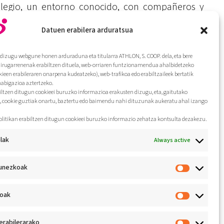
 colegio, un entorno conocido, con compañeros y
do en mayor medida el abandono prematuro de la
idad organizadora.
Datuen erabilera arduratsua
dizugu webgune honen arduraduna eta titularra ATHLON, S. COOP. dela, eta bere
hirugarrenenak erabiltzen dituela, web-orriaren funtzionamendua ahalbidetzeko
kieen erabileraren onarpena kudeatzeko), web-trafikoa edo erabiltzaileek bertatik
nabigazioa aztertzeko.
biltzen ditugun cookieei buruzko informazioa erakusten dizugu, eta, gaitutako
, cookie guztiak onartu, baztertu edo baimendu nahi dituzunak aukeratu ahal izango
olitikan erabiltzen ditugun cookieei buruzko informazio zehatza kontsulta dezakezu.
lak
Always active
unezkoak
koak
erabilerarako