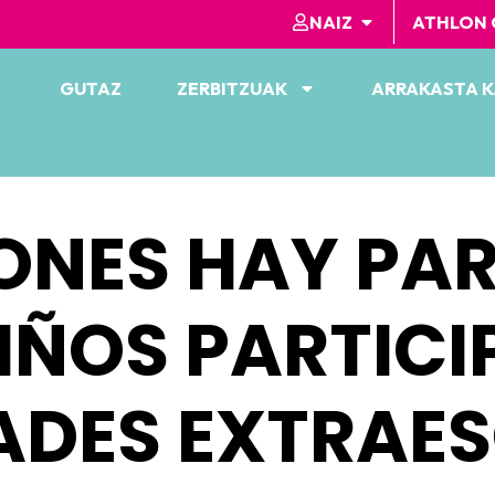
NAIZ
ATHLON 
GUTAZ
ZERBITZUAK
ARRAKASTA 
ONES HAY PAR
IÑOS PARTICI
ADES EXTRAE