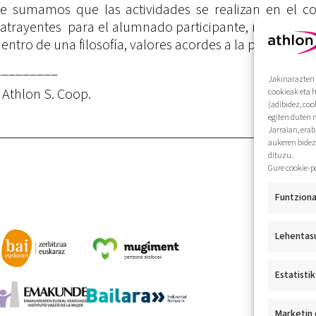
llo le sumamos que las actividades se realizan en el
 atrayentes para el alumnado participante, retrasan
dentro de una filosofía, valores acordes a la propia ent
_________
Jakinarazten 
 Athlon S. Coop.
cookieak eta 
(adibidez, coo
egiten duten 
Jarraian, era
aukeren bidez
dituzu.
Gure cookie-p
Funtziona
Lehentas
Estatisti
Marketin 