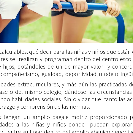
calculables, qué decir para las niñas y niños que están 
es se realizan y programan dentro del centro escolar
e hijos, dotándoles de un de mayor valor y concorda
, compañerismo, igualdad, deportividad, modelo lingüís
dades extracurriculares, y más aún las practicadas de
lase o del mismo colegio, dándose las circunstancia
endo habilidades sociales. Sin olvidar que tanto las
derazgo y comprensión de las normas.
s tengan un amplio bagaje motriz proporcionado por
ades a las niñas y niños donde puedan explorar di
cuentre su lugar dentro del amplio abanico deportivo. 