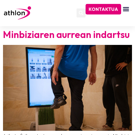
KONTAKTUA
Minbiziaren aurrean indartsu