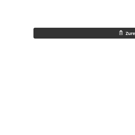
XAKE.pdf
XAKE.pdf
xake_taldeka.pdf
Zure