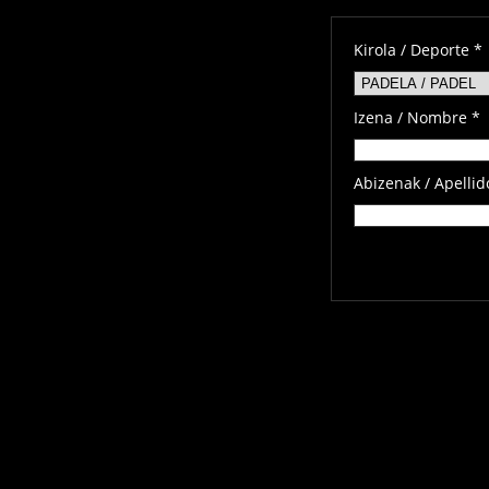
Kirola / Deporte *
Izena / Nombre *
Abizenak / Apellid