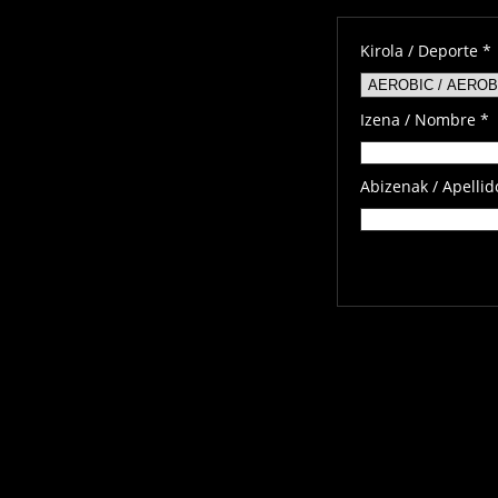
Kirola / Deporte *
Izena / Nombre *
Abizenak / Apellid