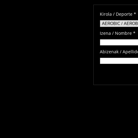
Kirola / Deporte *
Izena / Nombre *
Abizenak / Apellid