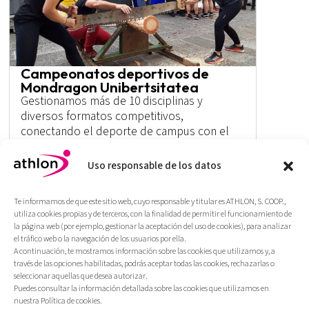
Campeonatos deportivos de
Mondragon Unibertsitatea
Gestionamos más de 10 disciplinas y
diversos formatos competitivos,
conectando el deporte de campus con el
Campeonato de Euskadi de Deporte
Universitario.
Uso responsable de los datos
Más
Te informamos de que este sitio web, cuyo responsable y titular es ATHLON, S. COOP.,
utiliza cookies propias y de terceros, con la finalidad de permitir el funcionamiento de
la página web (por ejemplo, gestionar la aceptación del uso de cookies), para analizar
el tráfico web o la navegación de los usuarios por ella.
A continuación, te mostramos información sobre las cookies que utilizamos y, a
través de las opciones habilitadas, podrás aceptar todas las cookies, rechazarlas o
seleccionar aquellas que desea autorizar.
Puedes consultar la información detallada sobre las cookies que utilizamos en
nuestra Política de cookies.