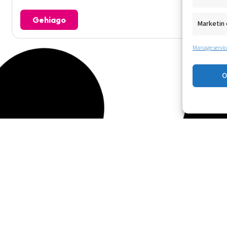
Gehiago
Marketin 
Manage servic
Este tatuaje cambia de color según los
niveles de azucar en sangre.
O
2017-06-20
Gehiago
¿Quieres dar a conocer tu startup de
eHealth?
2017-04-10
Gehiago