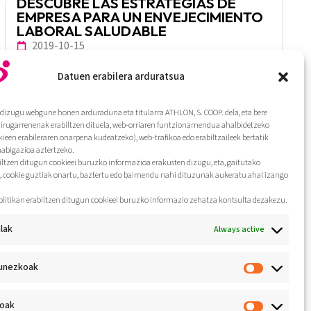
DESCUBRE LAS ESTRATEGIAS DE
EMPRESA PARA UN ENVEJECIMIENTO
LABORAL SALUDABLE
2019-10-15
Datuen erabilera arduratsua
Gehiago
dizugu webgune honen arduraduna eta titularra ATHLON, S. COOP. dela, eta bere
hirugarrenenak erabiltzen dituela, web-orriaren funtzionamendua ahalbidetzeko
EMPRESA SALUDABLE
kieen erabileraren onarpena kudeatzeko), web-trafikoa edo erabiltzaileek bertatik
nabigazioa aztertzeko.
2018-11-09
biltzen ditugun cookieei buruzko informazioa erakusten dizugu, eta, gaitutako
, cookie guztiak onartu, baztertu edo baimendu nahi dituzunak aukeratu ahal izango
Gehiago
olitikan erabiltzen ditugun cookieei buruzko informazio zehatza kontsulta dezakezu.
lak
Always active
TODOS LOS DÍAS LO APLICAMOS,
unezkoak
¡HOY LO CELEBRAMOS!
2018-04-28
koak