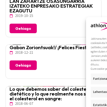
LAN ZAHARTZE OSASUNGARRIA
IZATEKO ENPRESAKO ESTRATEGIAK
EZAGUTU
2019-10-15
Gehiago
Jakinarazten 
cookieak eta 
Gabon Zoriontsuak!/ ¡Felices Fiestas!
(adibidez, coo
egiten duten 
2018-12-21
Jarraian, era
aukeren bidez
dituzu.
Gehiago
Gure cookie-p
Funtziona
Lo que debemos saber del colesterol
Lehentas
dietético y lo que realmente nos sube
el colesterol en sangre:
2018-06-07
Estatisti