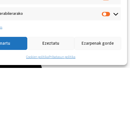
Gehiago
erabilerarako
es
Ford está investigando como
monitorizar la salud mientas
nartu
Ezeztatu
Ezarpenak gorde
conducimos.
2017-06-07
Cookien politika
Pribatasun politika
Gehiago
Alexa, asistente virtual de Amazon se
actualiza con más “skills” de salud
2017-03-21
Gehiago